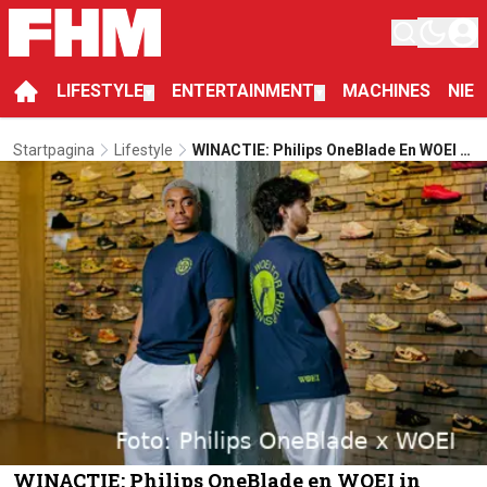
LIFESTYLE
ENTERTAINMENT
MACHINES
NIE
▼
▼
Startpagina
Lifestyle
WINACTIE: Philips OneBlade En WOEI In
Unieke Limited-Edition Streetwear
Collab
WINACTIE: Philips OneBlade en WOEI in