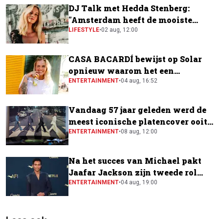
DJ Talk met Hedda Stenberg:
"Amsterdam heeft de mooiste
festivalscene van Europa"
LIFESTYLE
•
02 aug, 12:00
CASA BACARDÍ bewijst op Solar
opnieuw waarom het een
festivalfavoriet is
ENTERTAINMENT
•
04 aug, 16:52
Vandaag 57 jaar geleden werd de
meest iconische platencover ooit
gemaakt
ENTERTAINMENT
•
08 aug, 12:00
Na het succes van Michael pakt
Jaafar Jackson zijn tweede rol
naast Will Smith
ENTERTAINMENT
•
04 aug, 19:00