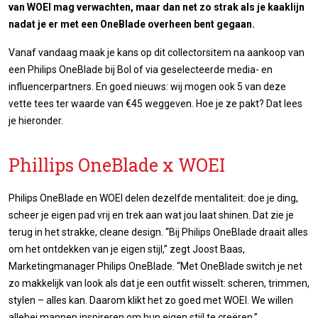
van WOEI mag verwachten, maar dan net zo strak als je kaaklijn
nadat je er met een OneBlade overheen bent gegaan.
Vanaf vandaag maak je kans op dit collectorsitem na aankoop van
een Philips OneBlade bij Bol of via geselecteerde media- en
influencerpartners. En goed nieuws: wij mogen ook 5 van deze
vette tees ter waarde van €45 weggeven. Hoe je ze pakt? Dat lees
je hieronder.
Phillips OneBlade x WOEI
Philips OneBlade en WOEI delen dezelfde mentaliteit: doe je ding,
scheer je eigen pad vrij en trek aan wat jou laat shinen. Dat zie je
terug in het strakke, cleane design. “Bij Philips OneBlade draait alles
om het ontdekken van je eigen stijl,” zegt Joost Baas,
Marketingmanager Philips OneBlade. “Met OneBlade switch je net
zo makkelijk van look als dat je een outfit wisselt: scheren, trimmen,
stylen – alles kan. Daarom klikt het zo goed met WOEI. We willen
allebei mannen inspireren om hun eigen stijl te creëren.”