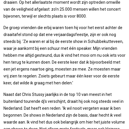
draaien. Op het allerlaatste moment wordt zijn optreden omwille
van de veiligheid afgelast: zo’n 25.000 mensen willen het concert
bijwonen, terwijl er slechts plaats is voor 8000.
De groep vrienden die erbij waren toen hij voor het eerst achter de
draaitafel stond op dat ene verjaardagsfeestje, zijn er ook nog
steeds bij. ‘Ze waren er al bij de eerste show in Schubbekutteveen,
waar je aankomt bij een schuur met één speaker. Mijn vrienden
hebben me altijd gesteund, dus ik vind het mooi om nu ook iets voor
hen terug te kunnen doen. De eerste keer dat ik bijvoorbeeld met
een jet ergens naartoe ging, moesten ze mee. Ze moesten maar
vrij zien te regelen. Zoiets gebeurt maar één keer voor de eerste
keer, dat wilde ik graag met hen delen.’
Naast dat Chris Stussy jaarlijks in de top 10 van meest in het
buitenland tourende dj’s verschijnt, draait hij ook nog steeds veel in
Nederland. Dat heeft een reden. ‘Ik wil nooit vergeten waar ik ben
begonnen. De shows in Nederland zijn de basis, daar hecht ik veel
waarde aan. Ik vind het dus ook belangrijk om hier het juiste volume