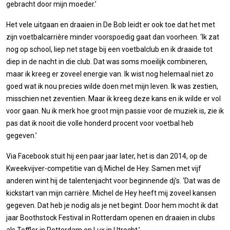
gebracht door mijn moeder.’
Het vele uitgaan en draaien in De Bob leidt er ook toe dat het met
zijn voetbalcarrière minder voorspoedig gaat dan voorheen. ‘Ik zat
nog op school, liep net stage bij een voetbalclub en ik draaide tot
diep in de nacht in die club. Dat was soms moeilijk combineren,
maar ik kreeg er zoveel energie van. Ik wist nog helemaal niet zo
goed wat ik nou precies wilde doen met mijn leven. Ik was zestien,
misschien net zeventien. Maar ik kreeg deze kans en ik wilde er vol
voor gaan. Nu ik merk hoe groot mijn passie voor de muziek is, zie ik
pas dat ik nooit die volle honderd procent voor voetbal heb
gegeven.’
Via Facebook stuit hij een paar jaar later, het is dan 2014, op de
Kweekvijver-competitie van dj Michel de Hey. Samen met vijf
anderen wint hij de talentenjacht voor beginnende dj’s. ‘Dat was de
kickstart van mijn carrière. Michel de Hey heeft mij zoveel kansen
gegeven. Dat heb je nodig als je net begint. Door hem mocht ik dat
jaar Boothstock Festival in Rotterdam openen en draaien in clubs