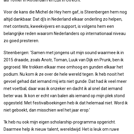
als Toffler in Rotterdam en Lux in Utrecht.’
Voor de kans die Michel de Hey hem gaf, is Steenbergen hem nog
altijd dankbaar. Dat dj’s in Nederland elkaar onderling zo helpen,
met contests, kweekvijvers en support, is volgens hem een
belangrijke reden waarom Nederlanders op internationaal niveau
zo goed presteren.
Steenbergen: ‘Samen met jongens uit mijn sound waarmee ik in
2015 draaide, zoals Anotr, Toman, Luuk van Dijk en Prunk, ben ik
gegroeid. We trokken elkaar mee omhoog en gunden elkaar het
podium. Nu kom ik ze over de hele wereld tegen. Ik heb nooit het
gevoel gehad dat iemand mij iets niet gunde. Dat had ik veel meer
met voetbal; daar was ik onzeker en dacht ik al snel dat iemand
beter was. Ik kon er echt van balen als iemand op mijn plek stond
opgesteld. Met festivalboekingen heb ik dat helemaal niet. Word ik
niet geboekt, dan misschien wel het jaar erop.’
‘Ik heb nu ook mijn eigen scholarship-programma opgericht.
Daarmee help ik nieuw talent, wereldwijd. Het is leuk om ruwe