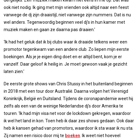
dergelijks. Zelf muziek maken kwam niet eens in me op. Dat was
ook niet nodig. Ik ging met mijn vrienden ook altijd naar een feest
vanwege de dj zijn draaistijl, niet vanwege zijn nummers. Dat is nu
wel anders. Tegenwoordig beginnen veel dj’s in hun kamer met
muziek maken en gaan ze daarna pas draaien.’
‘Ik had het geluk dat ik bij clubs waar ik draaide telkens weer een
promotor tegenkwam van een andere club. Zo liepen mijn eerste
boekingen. Als je je eigen ding doet en er altijd bent, kom je er
vanzelf. Daar geloof ik heilig in. Je moet gewoon vaak je gezicht
laten zien.’
De eerste grote shows van Chris Stussy in het buitenland beginnen
in 2018 met een tour door Australië. Daarna volgen het Verenigd
Koninkrijk, België en Duitsland. Tijdens de coronapandemie weet hij
zelfs als een van de weinige Nederlandse dj’s door Amerika te
touren. ‘Ik had mijn visa net voor de lockdown gekregen, waardoor
ik wel het land in kon. Toen heb ik daar zes shows gedaan. Ook daar
heb ik kansen gehad van promotors, waardoor ik sta waar ik nu sta.
Zij namen een risico door mij te
boeken
. Ik weet niet hoeveel