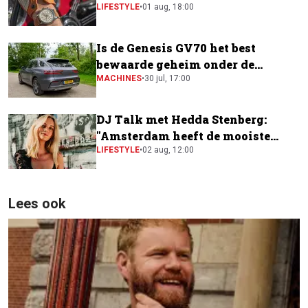
horloge
LIFESTYLE
•
01 aug, 18:00
Is de Genesis GV70 het best
bewaarde geheim onder de
elektrische SUV's?
MACHINES
•
30 jul, 17:00
DJ Talk met Hedda Stenberg:
"Amsterdam heeft de mooiste
festivalscene van Europa"
LIFESTYLE
•
02 aug, 12:00
Lees ook