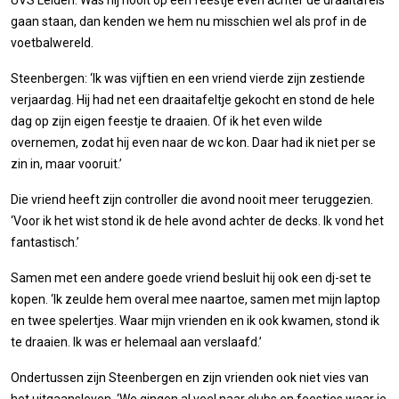
UVS Leiden. Was hij nooit op een feestje even achter de draaitafels
gaan staan, dan kenden we hem nu misschien wel als prof in de
voetbalwereld.
Steenbergen: ‘Ik was vijftien en een vriend vierde zijn zestiende
verjaardag. Hij had net een draaitafeltje gekocht en stond de hele
dag op zijn eigen feestje te draaien. Of ik het even wilde
overnemen, zodat hij even naar de wc kon. Daar had ik niet per se
zin in, maar vooruit.’
Die vriend heeft zijn controller die avond nooit meer teruggezien.
‘Voor ik het wist stond ik de hele avond achter de decks. Ik vond het
fantastisch.’
Samen met een andere goede vriend besluit hij ook een dj-set te
kopen. ‘Ik zeulde hem overal mee naartoe, samen met mijn laptop
en twee spelertjes. Waar mijn vrienden en ik ook kwamen, stond ik
te draaien. Ik was er helemaal aan verslaafd.’
Ondertussen zijn Steenbergen en zijn vrienden ook niet vies van