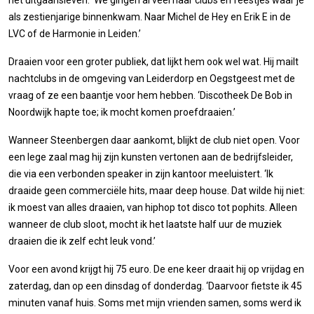
het uitgaansleven. ‘We gingen al veel naar clubs en feestjes waar je
als zestienjarige binnenkwam. Naar Michel de Hey en Erik E in de
LVC of de Harmonie in Leiden.’
Draaien voor een groter publiek, dat lijkt hem ook wel wat. Hij mailt
nachtclubs in de omgeving van Leiderdorp en Oegstgeest met de
vraag of ze een baantje voor hem hebben. ‘Discotheek De Bob in
Noordwijk hapte toe; ik mocht komen proefdraaien.’
Wanneer Steenbergen daar aankomt, blijkt de club niet open. Voor
een lege zaal mag hij zijn kunsten vertonen aan de bedrijfsleider,
die via een verbonden speaker in zijn kantoor meeluistert. ‘Ik
draaide geen commerciële hits, maar deep house. Dat wilde hij niet:
ik moest van alles draaien, van hiphop tot disco tot pophits. Alleen
wanneer de club sloot, mocht ik het laatste half uur de muziek
draaien die ik zelf echt leuk vond.’
Voor een avond krijgt hij 75 euro. De ene keer draait hij op vrijdag en
zaterdag, dan op een dinsdag of donderdag. ‘Daarvoor fietste ik 45
minuten vanaf huis. Soms met mijn vrienden samen, soms werd ik