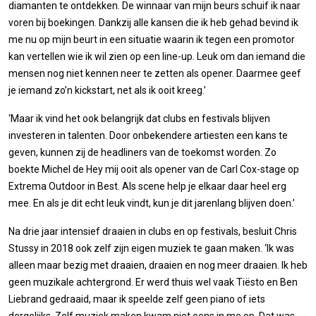
diamanten te ontdekken. De winnaar van mijn beurs schuif ik naar
voren bij boekingen. Dankzij alle kansen die ik heb gehad bevind ik
me nu op mijn beurt in een situatie waarin ik tegen een promotor
kan vertellen wie ik wil zien op een line-up. Leuk om dan iemand die
mensen nog niet kennen neer te zetten als opener. Daarmee geef
je iemand zo’n kickstart, net als ik ooit kreeg.’
‘Maar ik vind het ook belangrijk dat clubs en festivals blijven
investeren in talenten. Door onbekendere artiesten een kans te
geven, kunnen zij de headliners van de toekomst worden. Zo
boekte Michel de Hey mij ooit als opener van de Carl Cox-stage op
Extrema Outdoor in Best. Als scene help je elkaar daar heel erg
mee. En als je dit echt leuk vindt, kun je dit jarenlang blijven doen.’
Na drie jaar intensief draaien in clubs en op festivals, besluit Chris
Stussy in 2018 ook zelf zijn eigen muziek te gaan maken. ‘Ik was
alleen maar bezig met draaien, draaien en nog meer draaien. Ik heb
geen muzikale achtergrond. Er werd thuis wel vaak Tiësto en Ben
Liebrand gedraaid, maar ik speelde zelf geen piano of iets