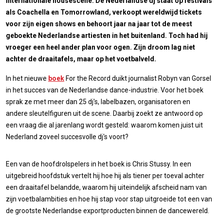
internationale housescene. De Nederlandse dj staat op festivals
als Coachella en Tomorrowland, verkoopt wereldwijd tickets
voor zijn eigen shows en behoort jaar na jaar tot de meest
geboekte Nederlandse artiesten in het buitenland. Toch had hij
vroeger een heel ander plan voor ogen. Zijn droom lag niet
achter de draaitafels, maar op het voetbalveld.
In het nieuwe
boek
For the Record duikt journalist Robyn van Gorsel
in het succes van de Nederlandse dance-industrie. Voor het boek
sprak ze met meer dan 25 dj's, labelbazen, organisatoren en
andere sleutelfiguren uit de scene. Daarbij zoekt ze antwoord op
een vraag die al jarenlang wordt gesteld: waarom komen juist uit
Nederland zoveel succesvolle dj's voort?
Een van de hoofdrolspelers in het boek is Chris Stussy. In een
uitgebreid hoofdstuk vertelt hij hoe hij als tiener per toeval achter
een draaitafel belandde, waarom hij uiteindelijk afscheid nam van
zijn voetbalambities en hoe hij stap voor stap uitgroeide tot een van
de grootste Nederlandse exportproducten binnen de dancewereld.