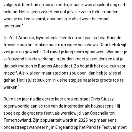
volgers ik toen had op social media, maar ik was absoluut nog niet
bekend. Het is geen zekerheid dat je volle zalen trekt in landen
waar je niet vaak komt; daar begin je altijd weer helemaal
onderaan.’
‘In Zuid-Amerika, bijvoorbeeld, ben ik nu net van co-headliner de
transitie aan het maken naar mijn eigen soloshows. Daar heb ik vijf,
zes jaar op gewacht. Dat moet je langzaam opbouwen. Wanneer je
vijfduizend tickets verkoopt in Londen, moet je niet denken dat je
dat ook meteen in Buenos Aires doet. Zo houd ik het ook leuk voor
mezelf. Als ik alleen maar stadions zou doen, dan heb je alles al
gehad. Het is juist leuk om in kleine stapjes naar iets groots toe te
werken.’
Ruim tien jaar na die eerste keer draaien, staat Chris Stussy
tegenwoordig aan de top van de internationale housescene. Hij
speelt op de grootste festivals wereldwijd, van Coachella tot
Tomorrowland. Zijn populariteit wordt in 2025 nog maar eens
onderstreept wanneer hij in Engeland op het Parklife Festival moet