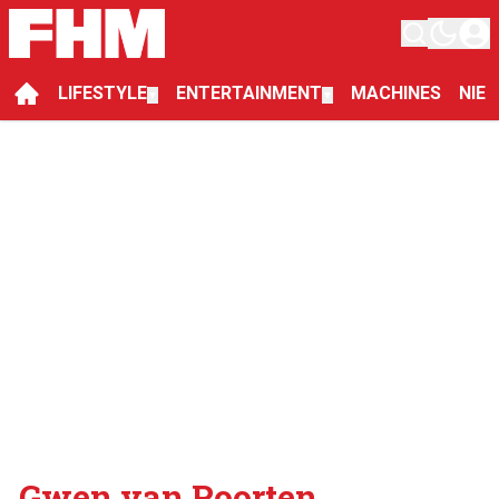
LIFESTYLE
ENTERTAINMENT
MACHINES
NIE
▼
▼
Gwen van Poorten