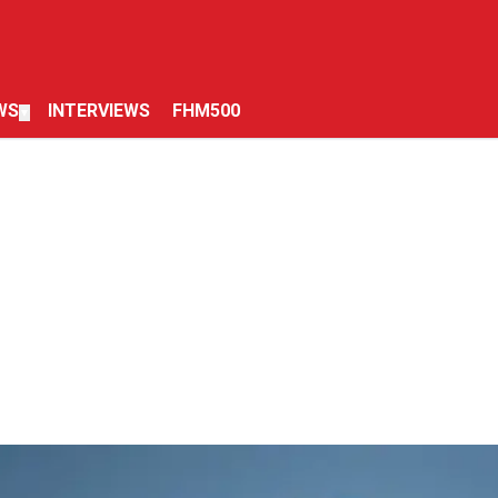
WS
INTERVIEWS
FHM500
▼