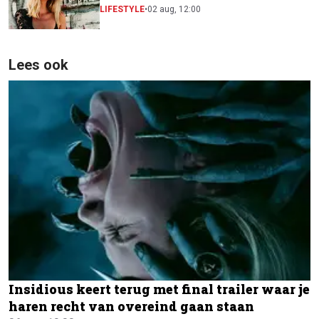
festivalscene van Europa"
LIFESTYLE
•
02 aug, 12:00
Lees ook
Insidious keert terug met final trailer waar je
haren recht van overeind gaan staan