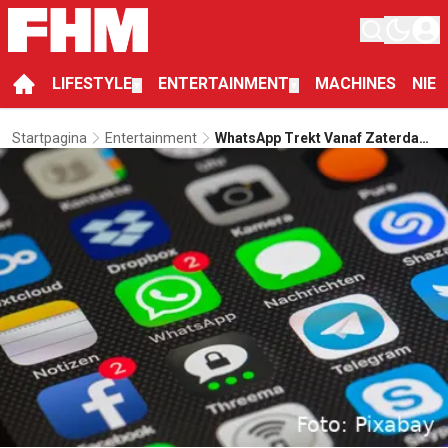
LIFESTYLE
ENTERTAINMENT
MACHINES
NIE
▼
▼
Startpagina
Entertainment
WhatsApp Trekt Vanaf Zaterdag
De Stekker Eruit Bij 38
Verouderde Telefoonmerken