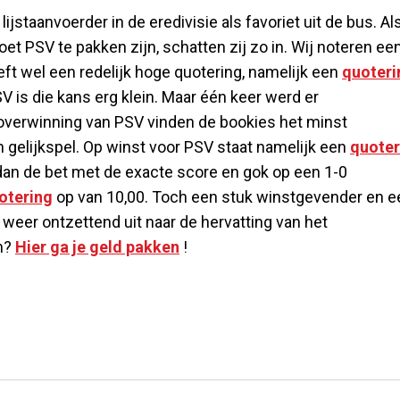
ijstaanvoerder in de eredivisie als favoriet uit de bus. Al
et PSV te pakken zijn, schatten zij zo in. Wij noteren ee
eeft wel een redelijk hoge quotering, namelijk een
quoteri
SV is die kans erg klein. Maar één keer werd er
 overwinning van PSV vinden de bookies het minst
n gelijkspel. Op winst voor PSV staat namelijk een
quoter
s dan de bet met de exacte score en gok op een 1-0
otering
op van 10,00. Toch een stuk winstgevender en e
n weer ontzettend uit naar de hervatting van het
en?
Hier ga je geld pakken
!