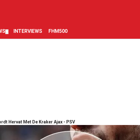
WS
INTERVIEWS
FHM500
▼
rdt Hervat Met De Kraker Ajax - PSV