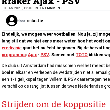
kraker Ajax - PSV
10 JAN 2021, 12:30
•
ENTERTAINMENT
redactie
door
Eindelijk, we mogen weer voetballen! Nou ja, zíj moge
lang stil dat we niet eens meer weten hoe het voelt om
eredivisie
gaat het nu écht beginnen. Bij de hervatting
programma
:
Ajax
-
PSV
. Samen met
TOTO
blikken wij
De club uit Amsterdam had misschien wel het meest b
boel in elkaar en verliepen de wedstrijden niet allemaal
een 1-1 gelijkspel tegen Willem II. PSV daarentegen he
verschil op de ranglijst tussen de twee Nederlandse g
Strijden om de koppositie