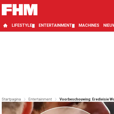
LIFESTYLE
ENTERTAINMENT
MACHINES
NIEU
▼
▼
Startpagina
Entertainment
Voorbeschouwing: Eredivisie Wo