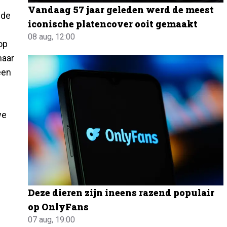
Vandaag 57 jaar geleden werd de meest
nde
iconische platencover ooit gemaakt
08 aug, 12:00
op
maar
een
we
Deze dieren zijn ineens razend populair
op OnlyFans
07 aug, 19:00