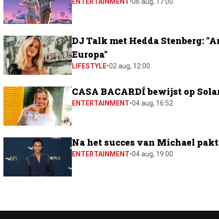
ENTERTAINMENT
•
06 aug, 17:00
DJ Talk met Hedda Stenberg: "A
Europa"
LIFESTYLE
•
02 aug, 12:00
CASA BACARDÍ bewijst op Solar 
ENTERTAINMENT
•
04 aug, 16:52
Na het succes van Michael pakt 
ENTERTAINMENT
•
04 aug, 19:00