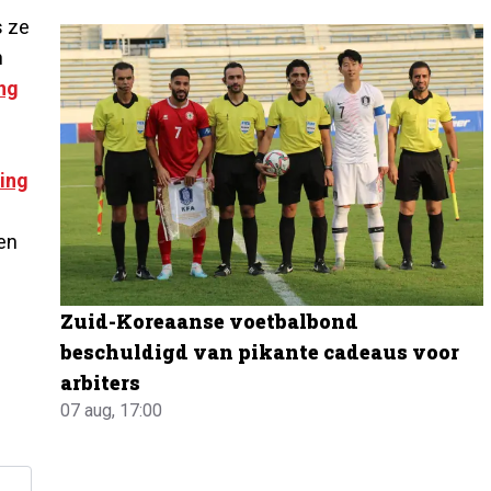
s ze
n
ng
ing
en
Zuid-Koreaanse voetbalbond
beschuldigd van pikante cadeaus voor
arbiters
07 aug, 17:00