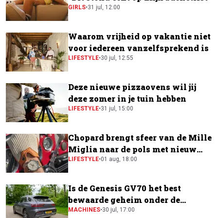
GIRLS
•
31 jul, 12:00
Waarom vrijheid op vakantie niet
voor iedereen vanzelfsprekend is
LIFESTYLE
•
30 jul, 12:55
Deze nieuwe pizzaovens wil jij
deze zomer in je tuin hebben
LIFESTYLE
•
31 jul, 15:00
Chopard brengt sfeer van de Mille
Miglia naar de pols met nieuw
horloge
LIFESTYLE
•
01 aug, 18:00
Is de Genesis GV70 het best
bewaarde geheim onder de
elektrische SUV's?
MACHINES
•
30 jul, 17:00