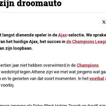
 zijn droomauto
t langst dienende speler in de
Ajax
-selectie. We sprak
an het huidige Ajax, het succes in
de Champions Leag
an zijn loopbaan.
eertien jaar niet hebben overwinterd in de
Champions
e wedstrijd tegen Athene zijn we met wat jongens wat ga
an en te genieten van dat soort momenten. In het
voetbal
voorbij.
aar jongens als Daley Blind, Hakim Ziyech en ikzelf zijn