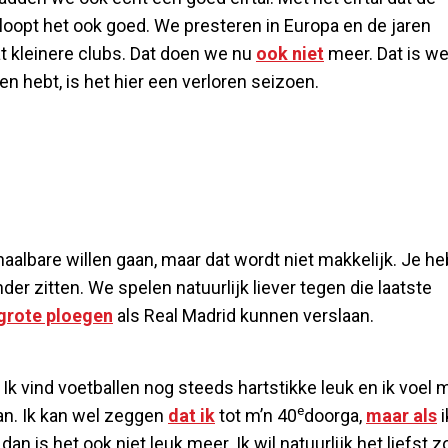
oopt het ook goed. We presteren in Europa en de jaren
t kleinere clubs. Dat doen we nu
ook niet
meer. Dat is we
en hebt, is het hier een verloren seizoen.
 haalbare willen gaan, maar dat wordt niet makkelijk. Je he
der zitten. We spelen natuurlijk liever tegen die laatste
grote ploegen
als Real Madrid kunnen verslaan.
Ik vind voetballen nog steeds hartstikke leuk en ik voel 
e
gaan. Ik kan wel zeggen
dat ik
tot m’n 40
doorga,
maar als
i
an is het ook niet leuk meer. Ik wil natuurlijk het liefst z