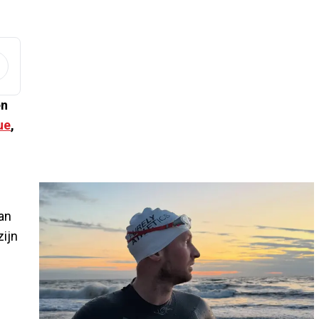
en
ue
,
an
zijn