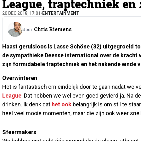
League, traptechniek en
20 DEC 2018, 17:01
•
ENTERTAINMENT
Chris Riemens
door
Haast geruisloos is Lasse Schöne (32) uitgegroeid to
de sympathieke Deense international over de kracht v
zijn formidabele traptechniek en het nakende einde v
Overwinteren
Het is fantastisch om eindelijk door te gaan nadat we v
League
. Dat hebben we wel even goed gevierd ja. Na d
drinken. Ik denk dat
het ook
belangrijk is om stil te sta
heel veel mooie momenten, maar die zijn ook weer snel 
Sfeermakers
We hebben niet echt één iemand die de clown uithangt, m