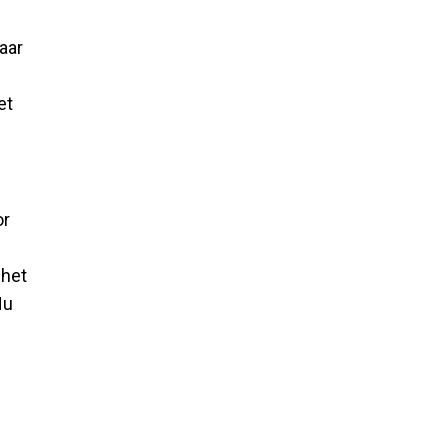
aar
et
or
 het
Nu