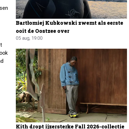
nsen
Bartłomiej Kubkowski zwemt als eerste
ooit de Oostzee over
05 aug, 19:00
t
 ook
ad
Kith dropt ijzersterke Fall 2026-collectie