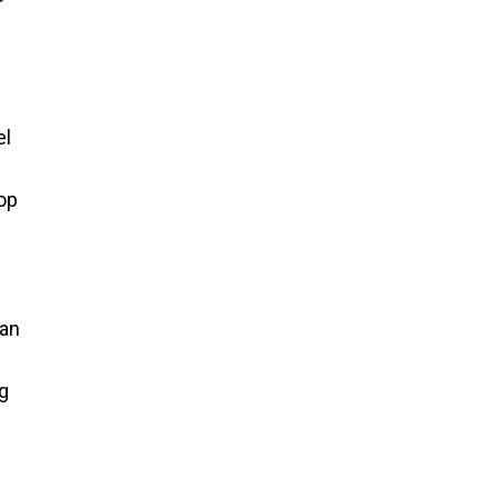
el
 op
dan
ag