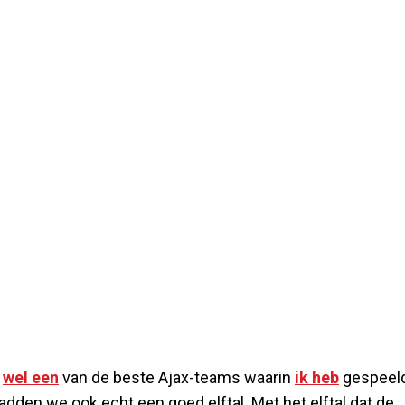
s
wel een
van de beste Ajax-teams waarin
ik heb
gespeeld
den we ook echt een goed elftal. Met het elftal dat de