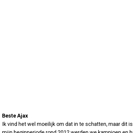
Beste Ajax
Ik vind het wel moeilijk om dat in te schatten, maar dit i
mijn beginperiode rond 2012 werden we kampioen en had