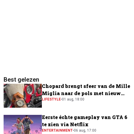
Best gelezen
Chopard brengt sfeer van de Mille
Miglia naar de pols met nieuw
horloge
LIFESTYLE
•
01 aug, 18:00
Eerste échte gameplay van GTA 6
te zien via Netflix
ENTERTAINMENT
•
06 aug, 17:00