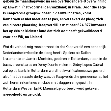
gebeurde maandagavond na een overtuigende 3-0 overwinning
op Eswatini (het voormalige Swaziland) in Praia. Door die zege
is Kaapverdië groepswinnaar in de kwalificaties, komt
Kameroen er niet meer aan te pas, en verzekert de ploeg zich
van directe plaatsing. Kaapverdië is met haar 524.877 inwoners
het op één na kleinste land dat zich ooit heeft gekwalificeerd
voor een WK, na IJsland.
Wat dit verhaal nóg mooier maakt is dat Kaapverdië een behoorlijk
Nederlandse invloed in de ploeg heeft. Spelers als Dailon
Livramento en Jamiro Monteiro, gebóren in Rotterdam, staan in de
basis; broers Laros en Deroy Duarte vielen in; Sidny Lopes Cabral
zat op de bank. In Rotterdam werd het kwalificatienieuws gevierd
alsof het de naaste derby was, de Kaapverdische gemeenschap liet
zich horen in kantines en clubs met vlaggen en gejuich. In
Rotterdam West en bij FC Maense bijvoorbeeld werd gekeken,
meegeleefd én gejuicht.