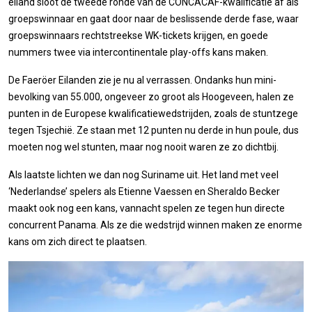
eiland sloot de tweede ronde van de CONCACAF-kwalificatie af als
groepswinnaar en gaat door naar de beslissende derde fase, waar
groepswinnaars rechtstreekse WK-tickets krijgen, en goede
nummers twee via intercontinentale play-offs kans maken.
De Faeröer Eilanden zie je nu al verrassen. Ondanks hun mini-
bevolking van 55.000, ongeveer zo groot als Hoogeveen, halen ze
punten in de Europese kwalificatiewedstrijden, zoals de stuntzege
tegen Tsjechië. Ze staan met 12 punten nu derde in hun poule, dus
moeten nog wel stunten, maar nog nooit waren ze zo dichtbij.
Als laatste lichten we dan nog Suriname uit. Het land met veel
‘Nederlandse’ spelers als Etienne Vaessen en Sheraldo Becker
maakt ook nog een kans, vannacht spelen ze tegen hun directe
concurrent Panama. Als ze die wedstrijd winnen maken ze enorme
kans om zich direct te plaatsen.