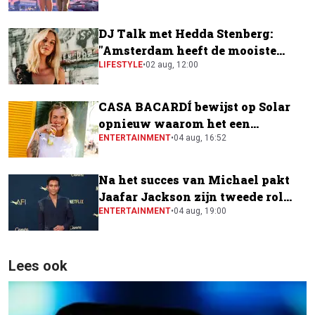
DJ Talk met Hedda Stenberg:
"Amsterdam heeft de mooiste
festivalscene van Europa"
LIFESTYLE
•
02 aug, 12:00
CASA BACARDÍ bewijst op Solar
opnieuw waarom het een
festivalfavoriet is
ENTERTAINMENT
•
04 aug, 16:52
Na het succes van Michael pakt
Jaafar Jackson zijn tweede rol
naast Will Smith
ENTERTAINMENT
•
04 aug, 19:00
Lees ook