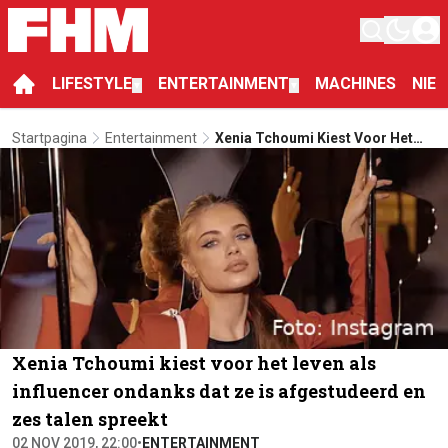
LIFESTYLE
ENTERTAINMENT
MACHINES
NIE
▼
▼
Startpagina
Entertainment
Xenia Tchoumi Kiest Voor Het
Leven Als Influencer Ondanks Dat
Ze Is Afgestudeerd En Zes Talen
Spreekt
Xenia Tchoumi kiest voor het leven als
influencer ondanks dat ze is afgestudeerd en
zes talen spreekt
02 NOV 2019, 22:00
•
ENTERTAINMENT