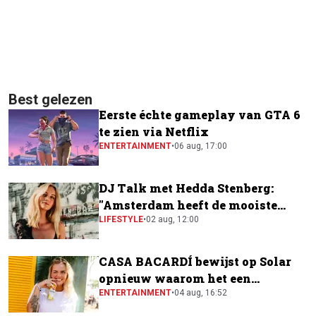
Best gelezen
Eerste échte gameplay van GTA 6
te zien via Netflix
ENTERTAINMENT
•
06 aug, 17:00
DJ Talk met Hedda Stenberg:
"Amsterdam heeft de mooiste
festivalscene van Europa"
LIFESTYLE
•
02 aug, 12:00
CASA BACARDÍ bewijst op Solar
opnieuw waarom het een
festivalfavoriet is
ENTERTAINMENT
•
04 aug, 16:52