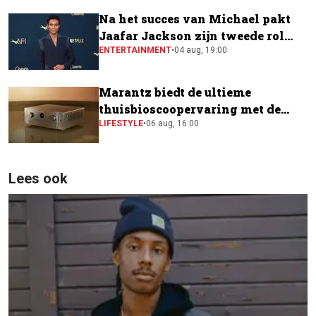
Na het succes van Michael pakt
Jaafar Jackson zijn tweede rol
naast Will Smith
ENTERTAINMENT
•
04 aug, 19:00
Marantz biedt de ultieme
thuisbioscoopervaring met de
CINEMA Series 2
LIFESTYLE
•
06 aug, 16:00
Lees ook