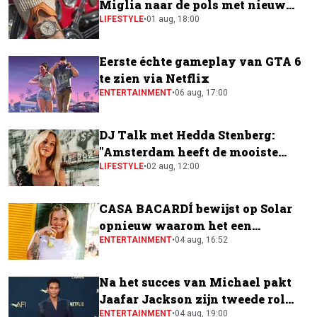
Miglia naar de pols met nieuw
horloge
LIFESTYLE
•
01 aug, 18:00
Eerste échte gameplay van GTA 6
te zien via Netflix
ENTERTAINMENT
•
06 aug, 17:00
DJ Talk met Hedda Stenberg:
"Amsterdam heeft de mooiste
festivalscene van Europa"
LIFESTYLE
•
02 aug, 12:00
CASA BACARDÍ bewijst op Solar
opnieuw waarom het een
festivalfavoriet is
ENTERTAINMENT
•
04 aug, 16:52
Na het succes van Michael pakt
Jaafar Jackson zijn tweede rol
naast Will Smith
ENTERTAINMENT
•
04 aug, 19:00