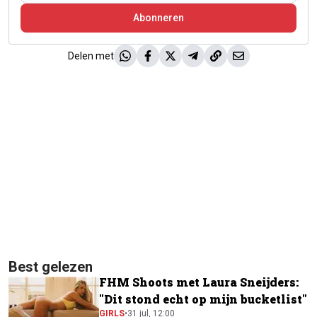
Abonneren
Delen met
Best gelezen
FHM Shoots met Laura Sneijders:
"Dit stond echt op mijn bucketlist"
GIRLS
•
31 jul, 12:00