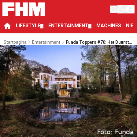
LIFESTYLE
ENTERTAINMENT
MACHINES
NIE
▼
▼
Startpagina
Entertainment
Funda Toppers #70: Het Duurste
Huis Op Funda In Bosch En Duin