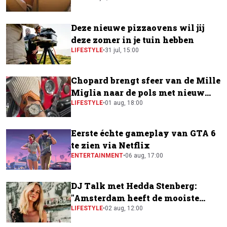
Deze nieuwe pizzaovens wil jij
deze zomer in je tuin hebben
LIFESTYLE
•
31 jul, 15:00
Chopard brengt sfeer van de Mille
Miglia naar de pols met nieuw
horloge
LIFESTYLE
•
01 aug, 18:00
Eerste échte gameplay van GTA 6
te zien via Netflix
ENTERTAINMENT
•
06 aug, 17:00
DJ Talk met Hedda Stenberg:
"Amsterdam heeft de mooiste
festivalscene van Europa"
LIFESTYLE
•
02 aug, 12:00