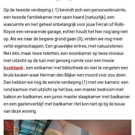
Op de tweede verdieping (-1) bevindt zich een personeelsruimte,
een tweede familiekamer met open haard (natuurlijk), een
wasruimte en niet geheel onbelangrijk voor jouw Ferrari of Rolls-
Royce een verwarmde garage, echter houdt het hier nog lang niet
op. Als we naar de begane grond gaan (0), vinden we nog meer
vette eigenschappen. Een gruwelijke entree, met natuurstenen.
Niet één, maar twee toiletten, een woonkamer op twee niveaus
met uitzicht op de tuin met genoeg ruimte voor een mooie
hoekbank
, een eetkamer met bibliotheek en niet te vergeten een
brute keuken waar Herman den Blijker een moord voor zou doen.
Dan hebben we nog de eerste verdieping (1) met vier kamers: een
rond kantoor met uitzicht op het bos, een master bedroom met
balkon en badkamer, een junior master slaapkamer met badkamer
en een gastenverblijf met badkamer. Het kon niet op bij de bouw
van deze woning.