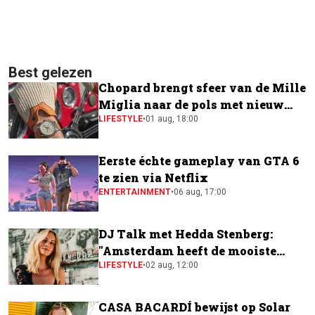
Best gelezen
Chopard brengt sfeer van de Mille
Miglia naar de pols met nieuw
horloge
LIFESTYLE
•
01 aug, 18:00
Eerste échte gameplay van GTA 6
te zien via Netflix
ENTERTAINMENT
•
06 aug, 17:00
DJ Talk met Hedda Stenberg:
"Amsterdam heeft de mooiste
festivalscene van Europa"
LIFESTYLE
•
02 aug, 12:00
CASA BACARDÍ bewijst op Solar