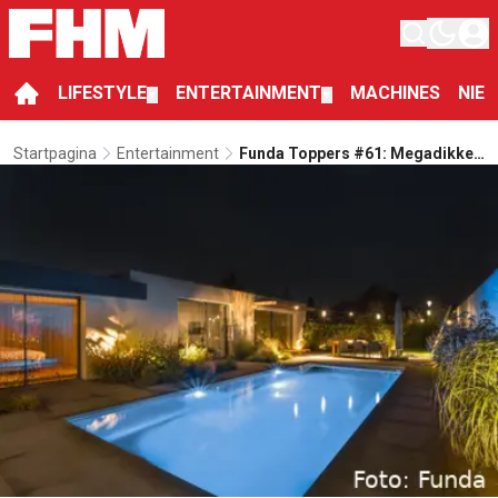
LIFESTYLE
ENTERTAINMENT
MACHINES
NIE
▼
▼
Startpagina
Entertainment
Funda Toppers #61: Megadikke
Hollywood Villa In Badhoevedorp