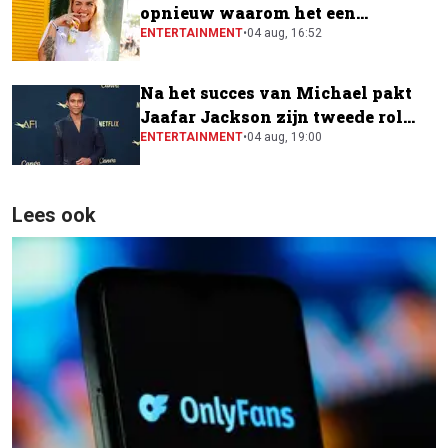
opnieuw waarom het een
festivalfavoriet is
ENTERTAINMENT
•
04 aug, 16:52
Na het succes van Michael pakt
Jaafar Jackson zijn tweede rol
naast Will Smith
ENTERTAINMENT
•
04 aug, 19:00
Lees ook