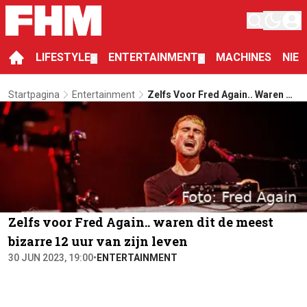
LIFESTYLE
ENTERTAINMENT
MACHINES
NIE
▼
▼
Startpagina
Entertainment
Zelfs Voor Fred Again.. Waren Dit
De Meest Bizarre 12 Uur Van Zijn
Leven
Zelfs voor Fred Again.. waren dit de meest
bizarre 12 uur van zijn leven
30 JUN 2023, 19:00
•
ENTERTAINMENT