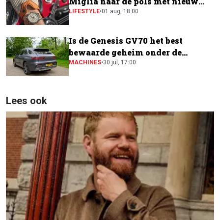
Miglia naar de pols met nieuw
horloge
LIFESTYLE
•
01 aug, 18:00
Is de Genesis GV70 het best
bewaarde geheim onder de
elektrische SUV's?
MACHINES
•
30 jul, 17:00
Lees ook