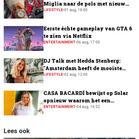
Miglia naar de pols met nieuw
horloge
LIFESTYLE
•
01 aug, 18:00
Eerste échte gameplay van GTA 6
te zien via Netflix
ENTERTAINMENT
•
06 aug, 17:00
DJ Talk met Hedda Stenberg:
"Amsterdam heeft de mooiste
festivalscene van Europa"
LIFESTYLE
•
02 aug, 12:00
CASA BACARDÍ bewijst op Solar
opnieuw waarom het een
festivalfavoriet is
ENTERTAINMENT
•
04 aug, 16:52
Lees ook