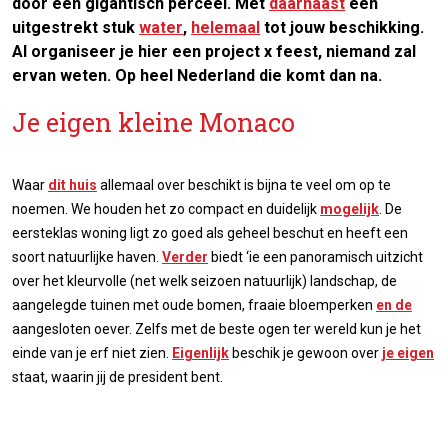
door een gigantisch perceel. Met
daarnaast
een
uitgestrekt stuk
water
,
helemaal
tot jouw beschikking.
Al organiseer je hier een project x feest, niemand zal
ervan weten. Op heel Nederland die komt dan na.
Je eigen kleine Monaco
Waar
dit huis
allemaal over beschikt is bijna te veel om op te
noemen. We houden het zo compact en duidelijk
mogelijk
. De
eersteklas woning ligt zo goed als geheel beschut en heeft een
soort natuurlijke haven.
Verder
biedt ‘ie een panoramisch uitzicht
over het kleurvolle (net welk seizoen natuurlijk) landschap, de
aangelegde tuinen met oude bomen, fraaie bloemperken
en de
aangesloten oever. Zelfs met de beste ogen ter wereld kun je het
einde van je erf niet zien.
Eigenlijk
beschik je gewoon over
je eigen
staat, waarin jij de president bent.