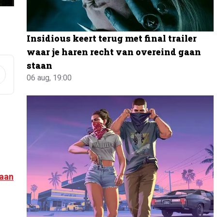
Insidious keert terug met final trailer
waar je haren recht van overeind gaan
staan
06 aug, 19:00
aan