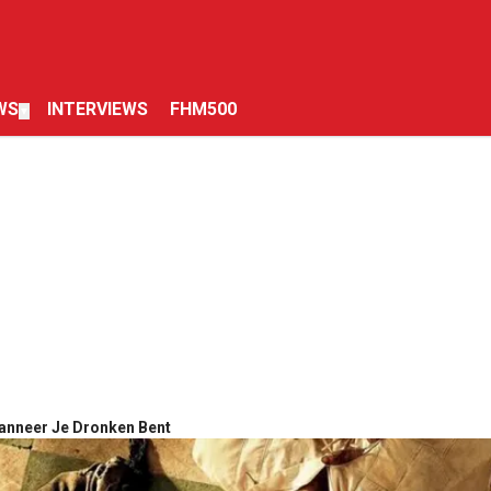
WS
INTERVIEWS
FHM500
▼
anneer Je Dronken Bent