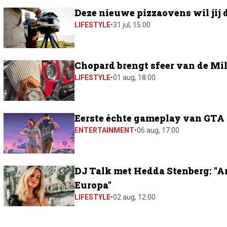
Deze nieuwe pizzaovens wil jij 
LIFESTYLE
•
31 jul, 15:00
Chopard brengt sfeer van de Mil
LIFESTYLE
•
01 aug, 18:00
Eerste échte gameplay van GTA 6
ENTERTAINMENT
•
06 aug, 17:00
DJ Talk met Hedda Stenberg: "A
Europa"
LIFESTYLE
•
02 aug, 12:00