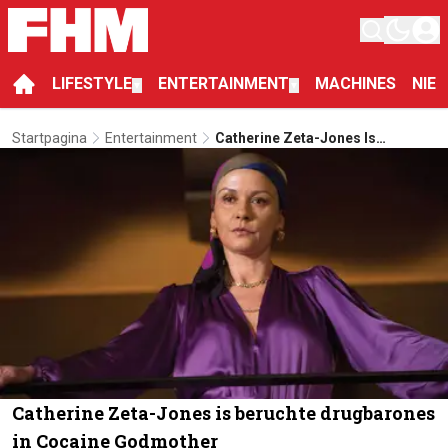
LIFESTYLE
ENTERTAINMENT
MACHINES
NIE
▼
▼
Startpagina
Entertainment
Catherine Zeta-Jones Is
Beruchte Drugbarones In
Cocaine Godmother
Catherine Zeta-Jones is beruchte drugbarones
in Cocaine Godmother