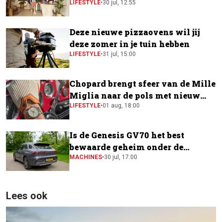
LIFESTYLE
•
30 jul, 12:55
Deze nieuwe pizzaovens wil jij
deze zomer in je tuin hebben
LIFESTYLE
•
31 jul, 15:00
Chopard brengt sfeer van de Mille
Miglia naar de pols met nieuw
horloge
LIFESTYLE
•
01 aug, 18:00
Is de Genesis GV70 het best
bewaarde geheim onder de
elektrische SUV's?
MACHINES
•
30 jul, 17:00
Lees ook