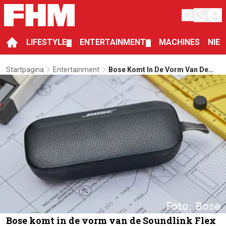
LIFESTYLE
ENTERTAINMENT
MACHINES
NIE
▼
▼
Startpagina
Entertainment
Bose Komt In De Vorm Van De
Soundlink Flex Met Een Nieuwe
Bluetooth-Speaker
Bose komt in de vorm van de Soundlink Flex