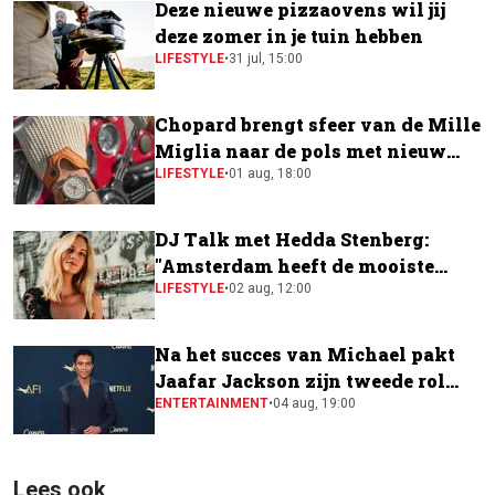
Deze nieuwe pizzaovens wil jij
deze zomer in je tuin hebben
LIFESTYLE
•
31 jul, 15:00
Chopard brengt sfeer van de Mille
Miglia naar de pols met nieuw
horloge
LIFESTYLE
•
01 aug, 18:00
DJ Talk met Hedda Stenberg:
"Amsterdam heeft de mooiste
festivalscene van Europa"
LIFESTYLE
•
02 aug, 12:00
Na het succes van Michael pakt
Jaafar Jackson zijn tweede rol
naast Will Smith
ENTERTAINMENT
•
04 aug, 19:00
Lees ook