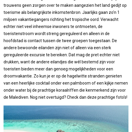
trouwens geen zorgen over te maken aangezien het land gedijt op
toerisme als belangrijkste inkomstenbron. Jaarlijks gaan zo'n 1
miljoen vakantiegangers richting het tropische oord. Verwacht
echter niet veel inheemse inwoners te ontmoeten, de
toeristenstroom wordt streng gereguleerd en alleen in de
hoofdstad is contact tussen de twee groepen toegestaan. De
andere bewoonde eilanden zijn niet of alleen via een sterk
gereguleerde excursie te bereiken. Dat mag de pret echter niet
drukken, want de andere eilandjes die wél bestemd zijn voor
toeristen bieden meer dan genoeg mogelijkheden voor een
droomvakantie. Zo kun je er op de hagelwitte stranden genieten
van een heerlijke cocktail onder een palmboom of een kijkje nemen
onder water bij de prachtige koraalriffen die kenmerkend zijn voor
de Malediven. Nog niet overtuigd? Check dan deze prachtige foto's!