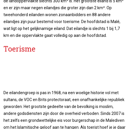
de landoppervlakte slechts 300 km² is. Het grootste eiland is 5 km²
en er zijn maar negen eilandjes die groter zijn dan 2 km². Op
tweehonderd eilanden wonen zonaanbidders en 88 andere
eilandjes zijn puur bestemd voor toerisme. De hoofdstad is Malé,
wat ligt op het gelijknamige eiland. Dat eilandje is slechts 1 bij 1,7
km en die oppervlakte gaat volledig op aan de hoofdstad.
Toerisme
De eilandengroep is pas in 1968, na een woelige historie vol met
sultans, de VOC en Brits protectoraat, een onafhankelijke republiek
geworden. Het grootste gedeelte van de bevolking is moslim,
andere godsdiensten zijn door de overheid verboden. Sinds 2007 is
het zelfs een grondwettelijke eis voor burgerschap in de Malediven
om het Islamitische geloof aan te hangen. Als toerist hoef je je daar