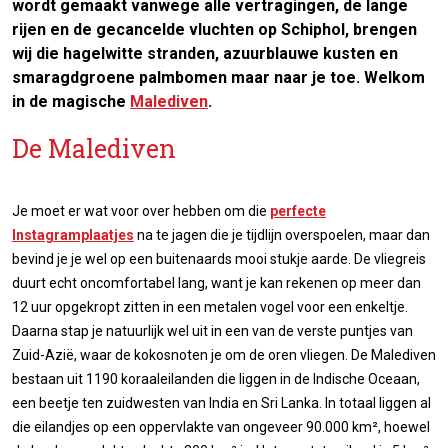
wordt gemaakt vanwege alle vertragingen, de lange
rijen en de gecancelde vluchten op Schiphol, brengen
wij die hagelwitte stranden, azuurblauwe kusten en
smaragdgroene palmbomen maar naar je toe. Welkom
in de magische
Malediven
.
De Malediven
Je moet er wat voor over hebben om die
perfecte
Instagramplaatjes
na te jagen die je tijdlijn overspoelen, maar dan
bevind je je wel op een buitenaards mooi stukje aarde. De vliegreis
duurt echt oncomfortabel lang, want je kan rekenen op meer dan
12 uur opgekropt zitten in een metalen vogel voor een enkeltje.
Daarna stap je natuurlijk wel uit in een van de verste puntjes van
Zuid-Azië, waar de kokosnoten je om de oren vliegen. De Malediven
bestaan uit 1190 koraaleilanden die liggen in de Indische Oceaan,
een beetje ten zuidwesten van India en Sri Lanka. In totaal liggen al
die eilandjes op een oppervlakte van ongeveer 90.000 km², hoewel