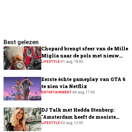
Best gelezen
Chopard brengt sfeer van de Mille
Miglia naar de pols met nieuw
horloge
LIFESTYLE
•
01 aug, 18:00
Eerste échte gameplay van GTA 6
te zien via Netflix
ENTERTAINMENT
•
06 aug, 17:00
DJ Talk met Hedda Stenberg:
"Amsterdam heeft de mooiste
festivalscene van Europa"
LIFESTYLE
•
02 aug, 12:00