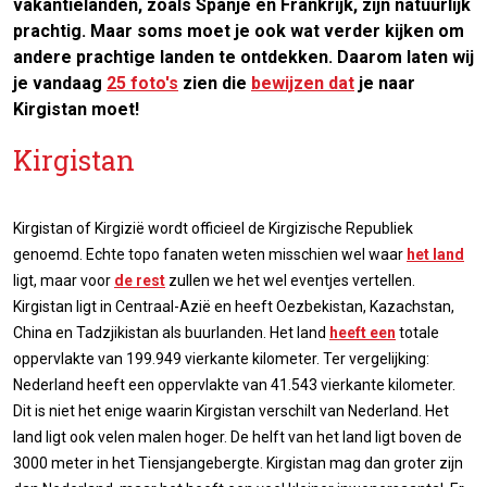
vakantielanden, zoals Spanje en Frankrijk, zijn natuurlijk
prachtig. Maar soms moet je ook wat verder kijken om
andere prachtige landen te ontdekken. Daarom laten wij
je vandaag
25 foto's
zien die
bewijzen dat
je naar
Kirgistan moet!
Kirgistan
Kirgistan of Kirgizië wordt officieel de Kirgizische Republiek
genoemd. Echte topo fanaten weten misschien wel waar
het land
ligt, maar voor
de rest
zullen we het wel eventjes vertellen.
Kirgistan ligt in Centraal-Azië en heeft Oezbekistan, Kazachstan,
China en Tadzjikistan als buurlanden. Het land
heeft een
totale
oppervlakte van 199.949 vierkante kilometer. Ter vergelijking:
Nederland heeft een oppervlakte van 41.543 vierkante kilometer.
Dit is niet het enige waarin Kirgistan verschilt van Nederland. Het
land ligt ook velen malen hoger. De helft van het land ligt boven de
3000 meter in het Tiensjangebergte. Kirgistan mag dan groter zijn