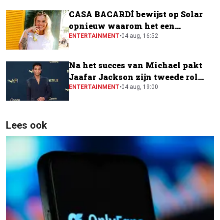
CASA BACARDÍ bewijst op Solar
opnieuw waarom het een
festivalfavoriet is
ENTERTAINMENT
•
04 aug, 16:52
Na het succes van Michael pakt
Jaafar Jackson zijn tweede rol
naast Will Smith
ENTERTAINMENT
•
04 aug, 19:00
Lees ook