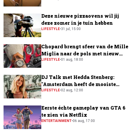
Deze nieuwe pizzaovens wil jij
deze zomer in je tuin hebben
LIFESTYLE
•
31 jul, 15:00
Chopard brengt sfeer van de Mille
Miglia naar de pols met nieuw
horloge
LIFESTYLE
•
01 aug, 18:00
DJ Talk met Hedda Stenberg:
"Amsterdam heeft de mooiste
festivalscene van Europa"
LIFESTYLE
•
02 aug, 12:00
Eerste échte gameplay van GTA 6
te zien via Netflix
ENTERTAINMENT
•
06 aug, 17:00