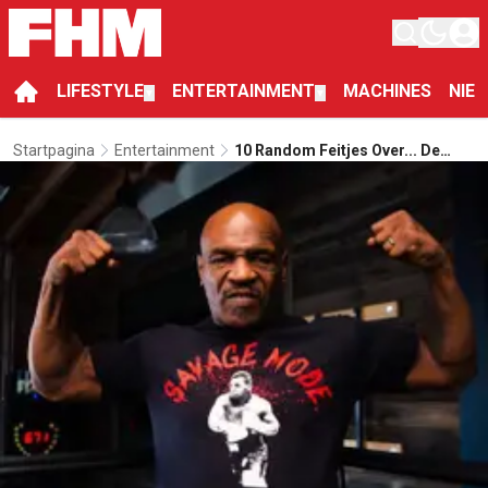
LIFESTYLE
ENTERTAINMENT
MACHINES
NIE
▼
▼
Startpagina
Entertainment
10 Random Feitjes Over... De
Knotsgekke 'Iron' Mike Tyson