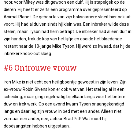
hoor, voor Mikey was dit gewoon een duif. Hij is stapelgek op de
dieren. Hij heeft er zelfs een programma over gepresenteerd op
Animal Planet. De geboorte van zijn bokscarriere vloeit hier ook uit
voort. Hij had al duiven sinds hij klein was. Een inbreker wilde deze
stelen, maar Tyson had hem betrapt. De inbreker had al een duif in
zijn handen, trok de kop van het lijfje en gooide het bloederige
restant naar de 10-jarige Mike Tyson. Hij werd zo kwaad, dat hij de
inbreker knock-out sloeg.
#6 Ontrouwe vrouw
Iron Mike is niet echt een heiligboontje geweest in zijn leven. Zijn
ex-vrouw Robin Givens kon er ook wat van. Het stel lag al in een
scheiding, maar ging regelmatig bij elkaar langs voor het betere
duw en trek werk. Op een avond kwam Tyson onaangekondigd
langs en daar lag zijn vrouw, in bed met een ander. Alleen niet
zomaar een ander, nee, acteur Brad Pitt! Wat moet hij
doodsangsten hebben uitgestaan...