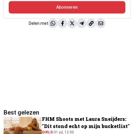
Abonneren
Delen met
Best gelezen
FHM Shoots met Laura Sneijders:
"Dit stond echt op mijn bucketlist"
GIRLS
•
31 jul, 12:00