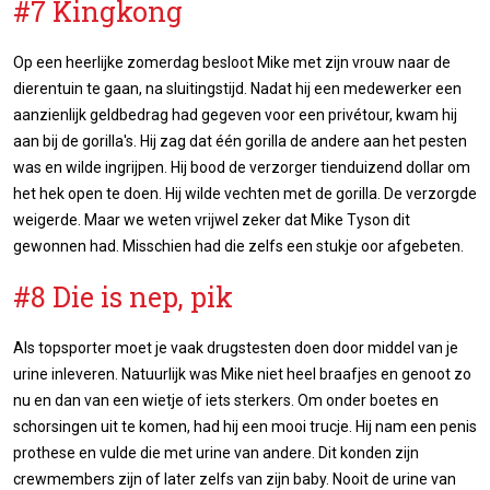
#7 Kingkong
Op een heerlijke zomerdag besloot Mike met zijn vrouw naar de
dierentuin te gaan, na sluitingstijd. Nadat hij een medewerker een
aanzienlijk geldbedrag had gegeven voor een privétour, kwam hij
aan bij de gorilla's. Hij zag dat één gorilla de andere aan het pesten
was en wilde ingrijpen. Hij bood de verzorger tienduizend dollar om
het hek open te doen. Hij wilde vechten met de gorilla. De verzorgde
weigerde. Maar we weten vrijwel zeker dat Mike Tyson dit
gewonnen had. Misschien had die zelfs een stukje oor afgebeten.
#8 Die is nep, pik
Als topsporter moet je vaak drugstesten doen door middel van je
urine inleveren. Natuurlijk was Mike niet heel braafjes en genoot zo
nu en dan van een wietje of iets sterkers. Om onder boetes en
schorsingen uit te komen, had hij een mooi trucje. Hij nam een penis
prothese en vulde die met urine van andere. Dit konden zijn
crewmembers zijn of later zelfs van zijn baby. Nooit de urine van