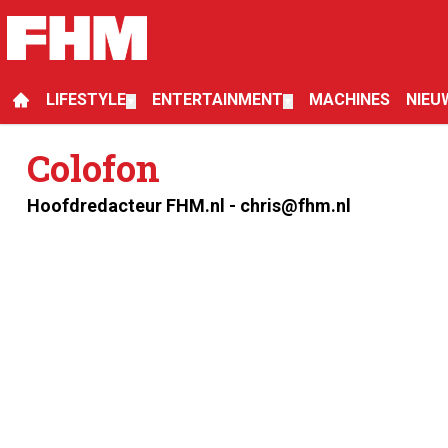
LIFESTYLE
ENTERTAINMENT
MACHINES
NIEU
▼
▼
Colofon
Hoofdredacteur FHM.nl -
chris@fhm.nl