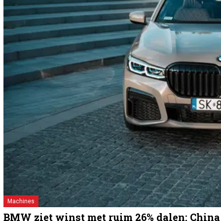
Machines
BMW ziet winst met ruim 26% dalen: China 