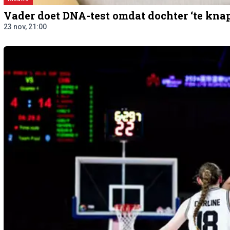
Vader doet DNA-test omdat dochter ‘te knap
23 nov, 21:00