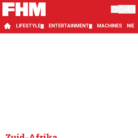
LIFESTYLE
ENTERTAINMENT
MACHINES
NIE
▼
▼
Zuid-Afrika