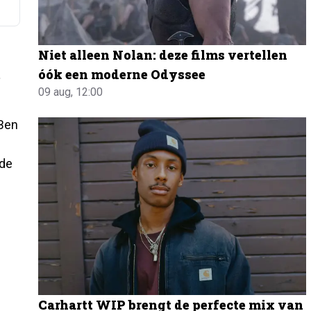
Niet alleen Nolan: deze films vertellen
óók een moderne Odyssee
t
09 aug, 12:00
 Ben
nde
Carhartt WIP brengt de perfecte mix van