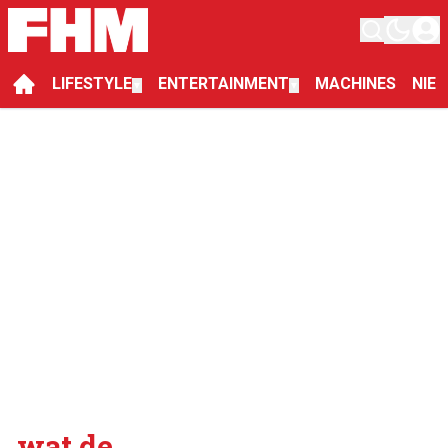
LIFESTYLE
ENTERTAINMENT
MACHINES
NIE
▼
▼
wat de