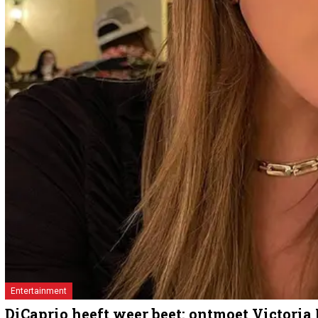
Entertainment
DiCaprio heeft weer beet: ontmoet Victoria