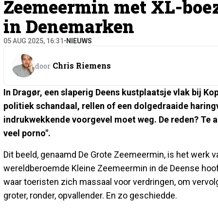
Zeemeermin met XL-boez
in Denemarken
05 AUG 2025, 16:31
•
NIEUWS
Chris Riemens
door
In Dragør, een slaperig Deens kustplaatsje vlak bij K
politiek schandaal, rellen of een dolgedraaide hari
indrukwekkende voorgevel moet weg. De reden? Te aa
veel porno".
Dit beeld, genaamd De Grote Zeemeermin, is het werk v
wereldberoemde Kleine Zeemeermin in de Deense hoofdst
waar toeristen zich massaal voor verdringen, om vervol
groter, ronder, opvallender. En zo geschiedde.