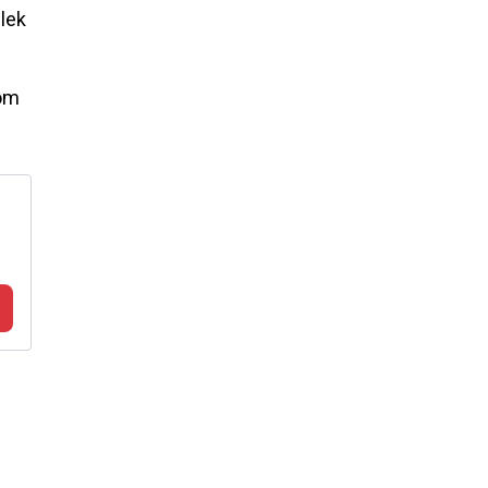
lek
rom