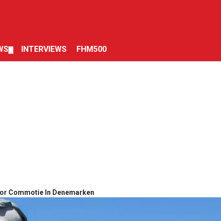
WS
INTERVIEWS
FHM500
▼
or Commotie In Denemarken