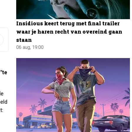
Insidious keert terug met final trailer
waar je haren recht van overeind gaan
staan
06 aug, 19:00
"te
de
eeld
t: