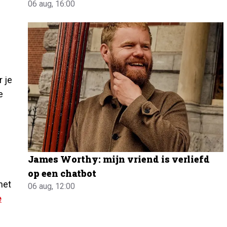
06 aug, 16:00
 je
e
James Worthy: mijn vriend is verliefd
op een chatbot
het
06 aug, 12:00
e