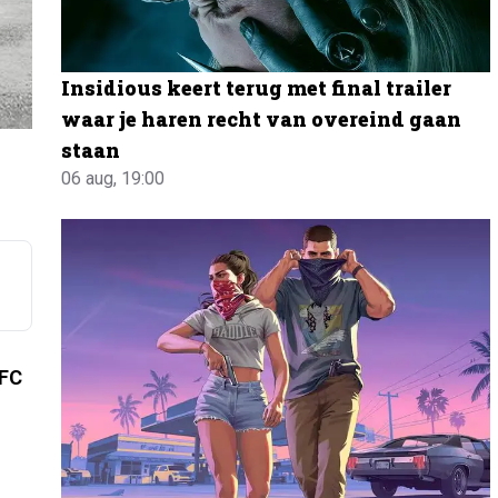
Insidious keert terug met final trailer
waar je haren recht van overeind gaan
staan
06 aug, 19:00
TFC