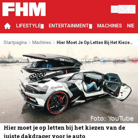
LIFESTYLE
ENTERTAINMENT
MACHINES
NIE
▼
▼
Startpagina
Machines
Hier Moet Je Op Letten Bij Het Kiezen
Van De Juiste Dakdrager Voor Je
Auto
Hier moet je op letten bij het kiezen van de
juiste dakdrager voor je auto