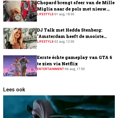
Chopard brengt sfeer van de Mille
Miglia naar de pols met nieuw
horloge
LIFESTYLE
•
01 aug, 18:00
DJ Talk met Hedda Stenberg:
"Amsterdam heeft de mooiste
festivalscene van Europa"
LIFESTYLE
•
02 aug, 12:00
Eerste échte gameplay van GTA 6
te zien via Netflix
ENTERTAINMENT
•
06 aug, 17:00
Lees ook