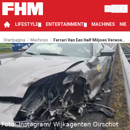
LIFESTYLE
ENTERTAINMENT
MACHINES
NIE
▼
▼
Startpagina
Machines
Ferrari Van Een Half Miljoen Verwoest
Bij Crash Op A2, Pijnlijke Les!