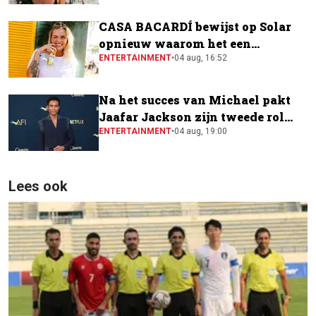
CASA BACARDÍ bewijst op Solar
opnieuw waarom het een
festivalfavoriet is
ENTERTAINMENT
•
04 aug, 16:52
Na het succes van Michael pakt
Jaafar Jackson zijn tweede rol
naast Will Smith
ENTERTAINMENT
•
04 aug, 19:00
Lees ook