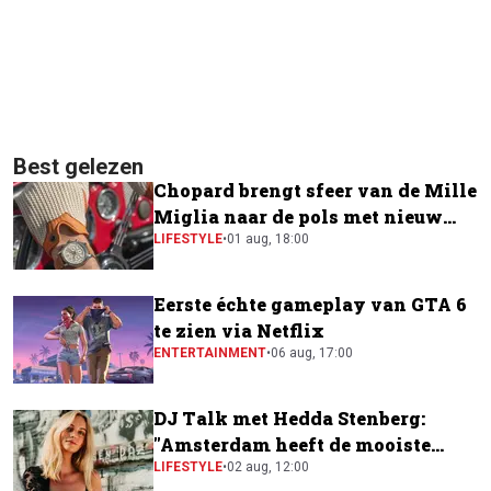
Best gelezen
Chopard brengt sfeer van de Mille
Miglia naar de pols met nieuw
horloge
LIFESTYLE
•
01 aug, 18:00
Eerste échte gameplay van GTA 6
te zien via Netflix
ENTERTAINMENT
•
06 aug, 17:00
DJ Talk met Hedda Stenberg:
"Amsterdam heeft de mooiste
festivalscene van Europa"
LIFESTYLE
•
02 aug, 12:00