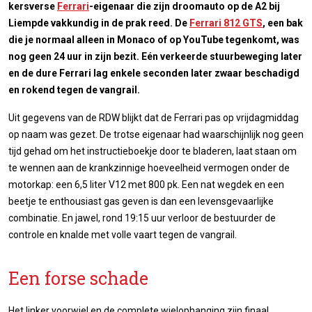
kersverse
Ferrari
-eigenaar die zijn droomauto op de A2 bij
Liempde vakkundig in de prak reed. De
Ferrari 812 GTS
, een bak
die je normaal alleen in Monaco of op YouTube tegenkomt, was
nog geen 24 uur in zijn bezit. Eén verkeerde stuurbeweging later
en de dure Ferrari lag enkele seconden later zwaar beschadigd
en rokend tegen de vangrail.
Uit gegevens van de RDW blijkt dat de Ferrari pas op vrijdagmiddag
op naam was gezet. De trotse eigenaar had waarschijnlijk nog geen
tijd gehad om het instructieboekje door te bladeren, laat staan om
te wennen aan de krankzinnige hoeveelheid vermogen onder de
motorkap: een 6,5 liter V12 met 800 pk. Een nat wegdek en een
beetje te enthousiast gas geven is dan een levensgevaarlijke
combinatie. En jawel, rond 19:15 uur verloor de bestuurder de
controle en knalde met volle vaart tegen de vangrail.
Een forse schade
Het linker voorwiel en de complete wielophanging zijn finaal