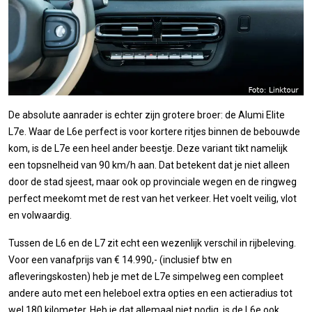
De absolute aanrader is echter zijn grotere broer: de Alumi Elite
L7e. Waar de L6e perfect is voor kortere ritjes binnen de bebouwde
kom, is de L7e een heel ander beestje. Deze variant tikt namelijk
een topsnelheid van 90 km/h aan. Dat betekent dat je niet alleen
door de stad sjeest, maar ook op provinciale wegen en de ringweg
perfect meekomt met de rest van het verkeer. Het voelt veilig, vlot
en volwaardig.
Tussen de L6 en de L7 zit echt een wezenlijk verschil in rijbeleving.
Voor een vanafprijs van € 14.990,- (inclusief btw en
afleveringskosten) heb je met de L7e simpelweg een compleet
andere auto met een heleboel extra opties en een actieradius tot
wel 180 kilometer. Heb je dat allemaal niet nodig, is de L6e ook