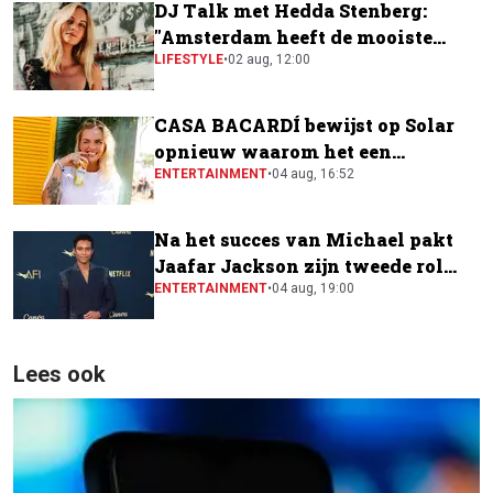
DJ Talk met Hedda Stenberg:
"Amsterdam heeft de mooiste
festivalscene van Europa"
LIFESTYLE
•
02 aug, 12:00
CASA BACARDÍ bewijst op Solar
opnieuw waarom het een
festivalfavoriet is
ENTERTAINMENT
•
04 aug, 16:52
Na het succes van Michael pakt
Jaafar Jackson zijn tweede rol
naast Will Smith
ENTERTAINMENT
•
04 aug, 19:00
Lees ook