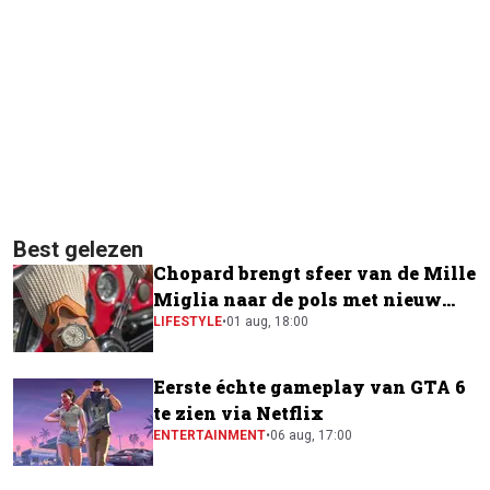
Best gelezen
Chopard brengt sfeer van de Mille
Miglia naar de pols met nieuw
horloge
LIFESTYLE
•
01 aug, 18:00
Eerste échte gameplay van GTA 6
te zien via Netflix
ENTERTAINMENT
•
06 aug, 17:00