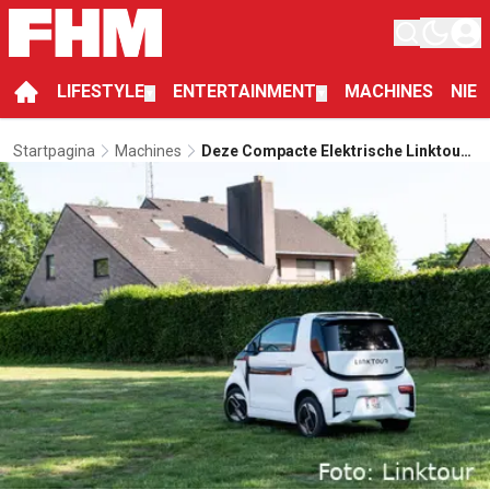
LIFESTYLE
ENTERTAINMENT
MACHINES
NIE
▼
▼
Startpagina
Machines
Deze Compacte Elektrische Linktour
Alumi Maakt Autorijden In De Stad
Weer Leuk