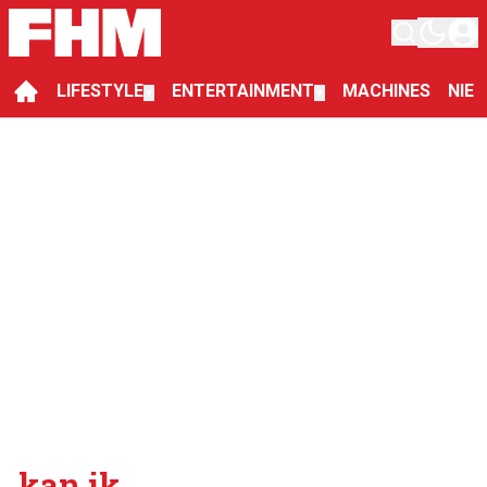
LIFESTYLE
ENTERTAINMENT
MACHINES
NIE
▼
▼
kan ik