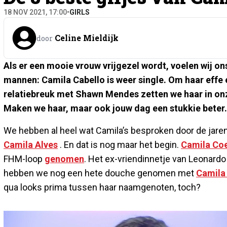
18 NOV 2021, 17:00
•
GIRLS
Celine Mieldijk
door
Als er een mooie vrouw vrijgezel wordt, voelen wij on
mannen: Camila Cabello is weer single. Om haar effe
relatiebreuk met Shawn Mendes zetten we haar in onz
Maken we haar, maar ook jouw dag een stukkie beter.
We hebben al heel wat Camila’s besproken door de jare
Camila Alves
. En dat is nog maar het begin.
Camila Co
FHM-loop
genomen
. Het ex-vriendinnetje van Leonardo
hebben we nog een hete douche genomen met
Camila
qua looks prima tussen haar naamgenoten, toch?