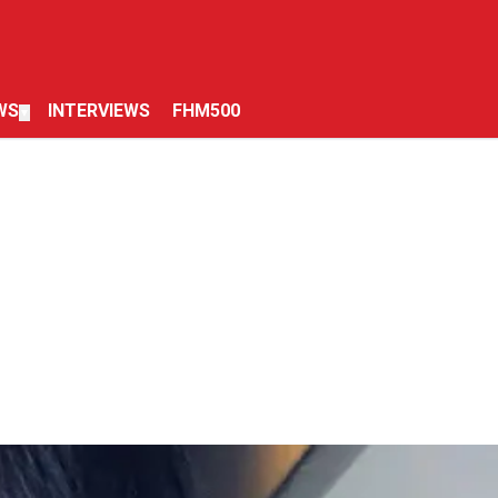
WS
INTERVIEWS
FHM500
▼