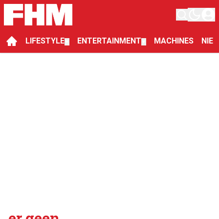
LIFESTYLE
ENTERTAINMENT
MACHINES
NIE
▼
▼
er geen