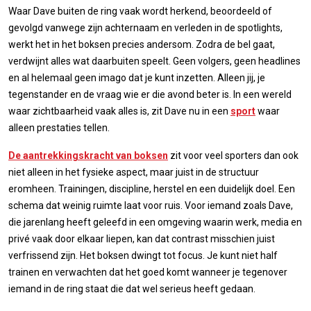
Waar Dave buiten de ring vaak wordt herkend, beoordeeld of
gevolgd vanwege zijn achternaam en verleden in de spotlights,
werkt het in het boksen precies andersom. Zodra de bel gaat,
verdwijnt alles wat daarbuiten speelt. Geen volgers, geen headlines
en al helemaal geen imago dat je kunt inzetten. Alleen jij, je
tegenstander en de vraag wie er die avond beter is. In een wereld
waar zichtbaarheid vaak alles is, zit Dave nu in een
sport
waar
alleen prestaties tellen.
De aantrekkingskracht van boksen
zit voor veel sporters dan ook
niet alleen in het fysieke aspect, maar juist in de structuur
eromheen. Trainingen, discipline, herstel en een duidelijk doel. Een
schema dat weinig ruimte laat voor ruis. Voor iemand zoals Dave,
die jarenlang heeft geleefd in een omgeving waarin werk, media en
privé vaak door elkaar liepen, kan dat contrast misschien juist
verfrissend zijn. Het boksen dwingt tot focus. Je kunt niet half
trainen en verwachten dat het goed komt wanneer je tegenover
iemand in de ring staat die dat wel serieus heeft gedaan.