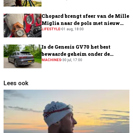
Chopard brengt sfeer van de Mille
Miglia naar de pols met nieuw
horloge
LIFESTYLE
•
01 aug, 18:00
Is de Genesis GV70 het best
bewaarde geheim onder de
elektrische SUV's?
MACHINES
•
30 jul, 17:00
Lees ook