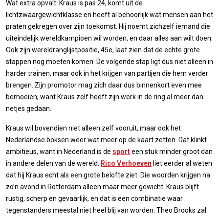
Wat extra opvalt: Kraus is pas 24, komt uit de
lichtzwaargewichtklasse en heeft al behoorlijk wat mensen aan het
praten gekregen over zijn toekomst. Hij noemt zichzelf iemand die
uiteindelijk wereldkampioen wil worden, en daar alles aan wilt doen.
Ook zijn wereldranglijstpositie, 45e, laat zien dat de echte grote
stappen nog moeten komen. De volgende stap ligt dus niet alleen in
harder trainen, maar ook in het krijgen van partijen die hem verder
brengen. Zijn promotor mag zich daar dus binnenkort even mee
bemoeien, want Kraus zelf heeft zijn werk in de ring al meer dan
netjes gedaan.
Kraus wil bovendien niet alleen zelf vooruit, maar ook het
Nederlandse boksen weer wat meer op de kaart zetten. Dat klinkt
ambitieus, want in Nederland is de
sport
een stuk minder groot dan
in andere delen van de wereld.
Rico Verhoeven
liet eerder al weten
dat hij Kraus echt als een grote belofte ziet. Die woorden krijgen na
zo’n avond in Rotterdam alleen maar meer gewicht. Kraus blijft
rustig, scherp en gevaarlijk, en dat is een combinatie waar
tegenstanders meestal niet heel blij van worden. Theo Brooks zal