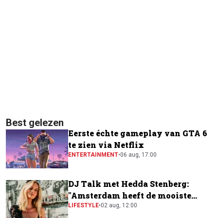
Best gelezen
Eerste échte gameplay van GTA 6
te zien via Netflix
ENTERTAINMENT
•
06 aug, 17:00
DJ Talk met Hedda Stenberg:
"Amsterdam heeft de mooiste
festivalscene van Europa"
LIFESTYLE
•
02 aug, 12:00