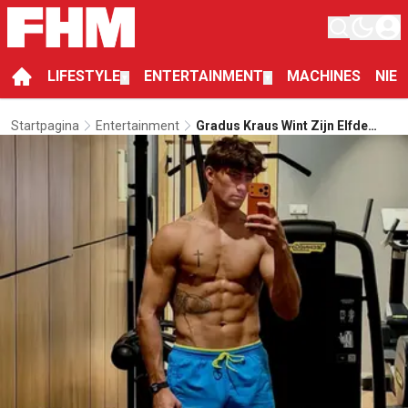
LIFESTYLE
ENTERTAINMENT
MACHINES
NIE
▼
▼
Startpagina
Entertainment
Gradus Kraus Wint Zijn Elfde
Bokswedstrijd Ook Met Vlag En
Wimpel En Blijft Ongeslagen