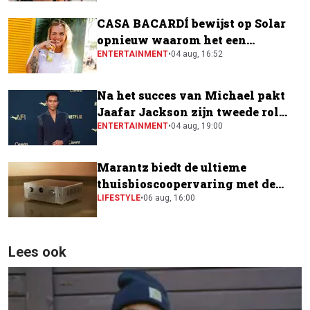
CASA BACARDÍ bewijst op Solar
opnieuw waarom het een
festivalfavoriet is
ENTERTAINMENT
•
04 aug, 16:52
Na het succes van Michael pakt
Jaafar Jackson zijn tweede rol
naast Will Smith
ENTERTAINMENT
•
04 aug, 19:00
Marantz biedt de ultieme
thuisbioscoopervaring met de
CINEMA Series 2
LIFESTYLE
•
06 aug, 16:00
Lees ook