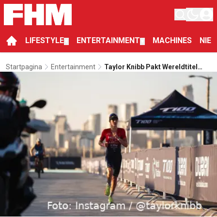
LIFESTYLE
ENTERTAINMENT
MACHINES
NIE
▼
▼
Startpagina
Entertainment
Taylor Knibb Pakt Wereldtitel
Triathlon: "Kun Je M'n Kont Niet
Filmen?"