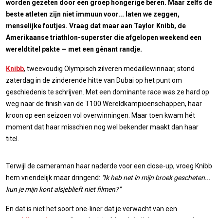
worden gezeten door een groep hongerige beren. Maar zelfs de
beste atleten zijn niet immuun voor... laten we zeggen,
menselijke foutjes. Vraag dat maar aan Taylor Knibb, de
Amerikaanse triathlon-superster die afgelopen weekend een
wereldtitel pakte — met een gênant randje.
Knibb
, tweevoudig Olympisch zilveren medaillewinnaar, stond
zaterdag in de zinderende hitte van Dubai op het punt om
geschiedenis te schrijven. Met een dominante race was ze hard op
weg naar de finish van de T100 Wereldkampioenschappen, haar
kroon op een seizoen vol overwinningen. Maar toen kwam hét
moment dat haar misschien nog wel bekender maakt dan haar
titel.
Terwijl de cameraman haar naderde voor een close-up, vroeg Knibb
hem vriendelijk maar dringend:
"Ik heb net in mijn broek gescheten...
kun je mijn kont alsjeblieft niet filmen?"
En dat is niet het soort one-liner dat je verwacht van een