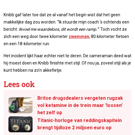
Knibb gaf later toe dat ze al vanaf het begin wist dat het geen
makkelijke dag zou worden. “Ik stuurde mijn coach ’s ochtends een
bericht:
Ikvoel me waardeloos, dit wordt een ramp.’
” Toch vocht ze
zich een weg door twee kilometer
zwemmen
, 80 kilometer fietsen
en een 18-kilometer run.
Het incident lijkt haar echter niet te deren. De cameraman deed wat
hij moest doen en Knibb finishte met stijl. Of nou ja, zoveel stijl als je
kunt hebben na zo’n akkefietje.
Lees ook
Britse drugsdealers vergeten rugzak
vol ketamine in de trein maar 'lossen'
het zelf op
Titanic-horloge van reddingskapitein
brengt tijdloze 2 miljoen euro op