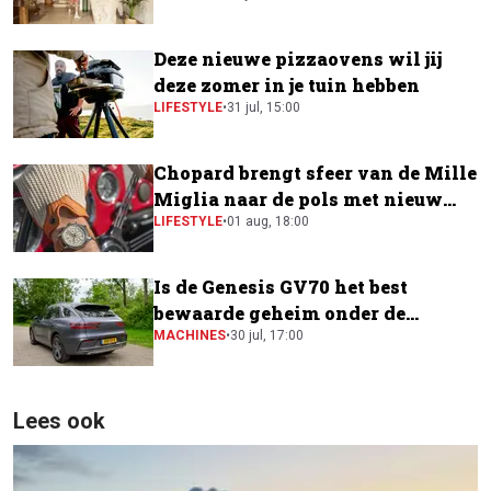
Deze nieuwe pizzaovens wil jij
deze zomer in je tuin hebben
LIFESTYLE
•
31 jul, 15:00
Chopard brengt sfeer van de Mille
Miglia naar de pols met nieuw
horloge
LIFESTYLE
•
01 aug, 18:00
Is de Genesis GV70 het best
bewaarde geheim onder de
elektrische SUV's?
MACHINES
•
30 jul, 17:00
Lees ook