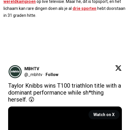
wereldkampioen
op live televisie. Maar hé, dit is topsport, en het
lichaam kan rare dingen doen als je al
drie sporten
hebt doorstaan
in 31 graden hitte.
MBHTV
@
_mbhtv
·
Follow
Taylor Knibbs wins T100 triathlon title with a 
dominant performance while sh*thing 
herself. 😲 
Watch on X