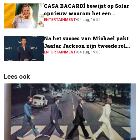
CASA BACARDÍ bewijst op Solar
opnieuw waarom het een
festivalfavoriet is
ENTERTAINMENT
•
04 aug, 16:52
Na het succes van Michael pakt
Jaafar Jackson zijn tweede rol
naast Will Smith
ENTERTAINMENT
•
04 aug, 19:00
Lees ook