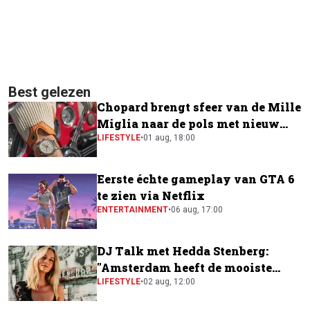
Best gelezen
Chopard brengt sfeer van de Mille
Miglia naar de pols met nieuw
horloge
LIFESTYLE
•
01 aug, 18:00
Eerste échte gameplay van GTA 6
te zien via Netflix
ENTERTAINMENT
•
06 aug, 17:00
DJ Talk met Hedda Stenberg:
"Amsterdam heeft de mooiste
festivalscene van Europa"
LIFESTYLE
•
02 aug, 12:00