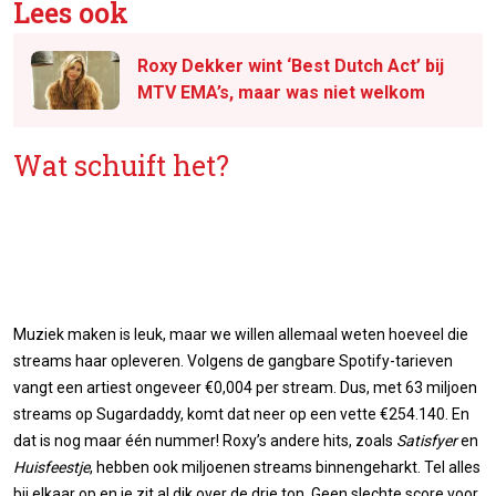
Lees ook
Roxy Dekker wint ‘Best Dutch Act’ bij
MTV EMA’s, maar was niet welkom
Wat schuift het?
Muziek maken is leuk, maar we willen allemaal weten hoeveel die
streams haar opleveren. Volgens de gangbare Spotify-tarieven
vangt een artiest ongeveer €0,004 per stream. Dus, met 63 miljoen
streams op Sugardaddy, komt dat neer op een vette €254.140. En
dat is nog maar één nummer! Roxy’s andere hits, zoals
Satisfyer
en
Huisfeestje
, hebben ook miljoenen streams binnengeharkt. Tel alles
bij elkaar op en je zit al dik over de drie ton. Geen slechte score voor