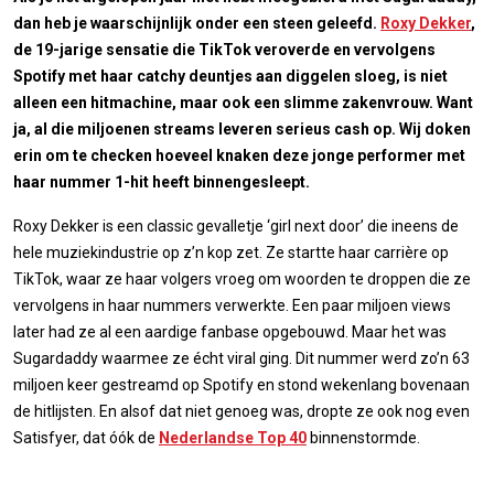
dan heb je waarschijnlijk onder een steen geleefd.
Roxy Dekker
,
de 19-jarige sensatie die TikTok veroverde en vervolgens
Spotify met haar catchy deuntjes aan diggelen sloeg, is niet
alleen een hitmachine, maar ook een slimme zakenvrouw. Want
ja, al die miljoenen streams leveren serieus cash op. Wij doken
erin om te checken hoeveel knaken deze jonge performer met
haar nummer 1-hit heeft binnengesleept.
Roxy Dekker is een classic gevalletje ‘girl next door’ die ineens de
hele muziekindustrie op z’n kop zet. Ze startte haar carrière op
TikTok, waar ze haar volgers vroeg om woorden te droppen die ze
vervolgens in haar nummers verwerkte. Een paar miljoen views
later had ze al een aardige fanbase opgebouwd. Maar het was
Sugardaddy waarmee ze écht viral ging. Dit nummer werd zo’n 63
miljoen keer gestreamd op Spotify en stond wekenlang bovenaan
de hitlijsten. En alsof dat niet genoeg was, dropte ze ook nog even
Satisfyer, dat óók de
Nederlandse Top 40
binnenstormde.