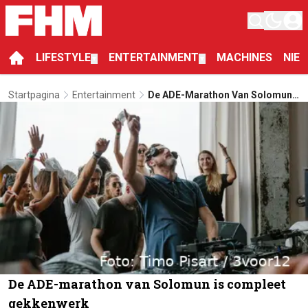
LIFESTYLE
ENTERTAINMENT
MACHINES
NIE
▼
▼
Startpagina
Entertainment
De ADE-Marathon Van Solomun
Is Compleet Gekkenwerk
De ADE-marathon van Solomun is compleet
gekkenwerk