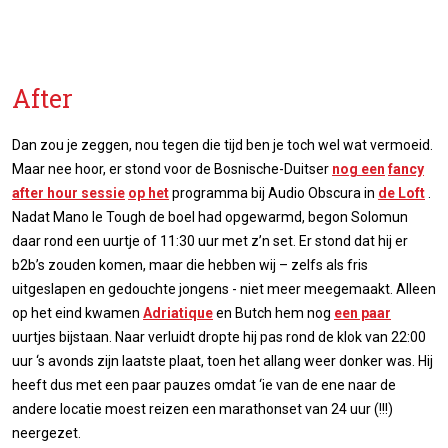
After
Dan zou je zeggen, nou tegen die tijd ben je toch wel wat vermoeid.
Maar nee hoor, er stond voor de Bosnische-Duitser
nog een
fancy
after hour sessie
op het
programma bij Audio Obscura in
de Loft
.
Nadat Mano le Tough de boel had opgewarmd, begon Solomun
daar rond een uurtje of 11:30 uur met z’n set. Er stond dat hij er
b2b’s zouden komen, maar die hebben wij – zelfs als fris
uitgeslapen en gedouchte jongens - niet meer meegemaakt. Alleen
op het eind kwamen
Adriatique
en Butch hem nog
een paar
uurtjes bijstaan. Naar verluidt dropte hij pas rond de klok van 22:00
uur ‘s avonds zijn laatste plaat, toen het allang weer donker was. Hij
heeft dus met een paar pauzes omdat ‘ie van de ene naar de
andere locatie moest reizen een marathonset van 24 uur (!!!)
neergezet.