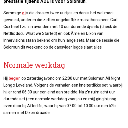
prestatie tijdens ADE is voor Solomun.
Sommige
dj
’s die draaien twee uurtjes en dan is het wel mooi
geweest, anderen die zetten ongelooflijke marathons neer. Carl
Cox heeft zo z’n avonden met 10 uur durende dj-sets (check de
Netflix docu What we Started) en ook Âme en Dixon van
Innervisions staan bekend om hun lange sets. Maar de sessie die
Solomun dit weekend op de dansvloer legde slaat alles.
Normale werkdag
Hij
begon
op zaterdagavond om 22:00 uur met Solomun All Night
Long x Loveland. Volgens de verhalen een kneiterdikke set, waarbij
hij er rond 06:30 uur een eind aan breidde. Na z’n ruim acht uur
durende set (een normale werkdag voor jou en mij) ging hij nog
even door bij Afterlife, waar hij van 07:00 tot 10:00 uur een b2b
samen met Dixon draaide.