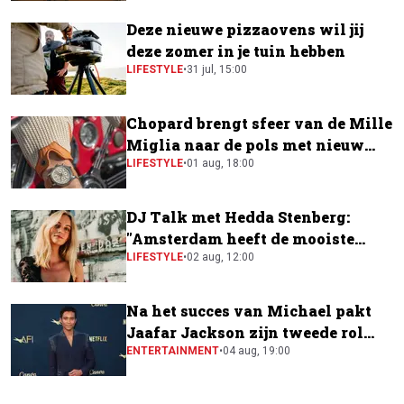
Deze nieuwe pizzaovens wil jij
deze zomer in je tuin hebben
LIFESTYLE
•
31 jul, 15:00
Chopard brengt sfeer van de Mille
Miglia naar de pols met nieuw
horloge
LIFESTYLE
•
01 aug, 18:00
DJ Talk met Hedda Stenberg:
"Amsterdam heeft de mooiste
festivalscene van Europa"
LIFESTYLE
•
02 aug, 12:00
Na het succes van Michael pakt
Jaafar Jackson zijn tweede rol
naast Will Smith
ENTERTAINMENT
•
04 aug, 19:00