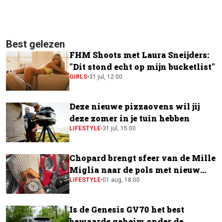
Best gelezen
FHM Shoots met Laura Sneijders:
"Dit stond echt op mijn bucketlist"
GIRLS
•
31 jul, 12:00
Deze nieuwe pizzaovens wil jij
deze zomer in je tuin hebben
LIFESTYLE
•
31 jul, 15:00
Chopard brengt sfeer van de Mille
Miglia naar de pols met nieuw
horloge
LIFESTYLE
•
01 aug, 18:00
Is de Genesis GV70 het best
bewaarde geheim onder de