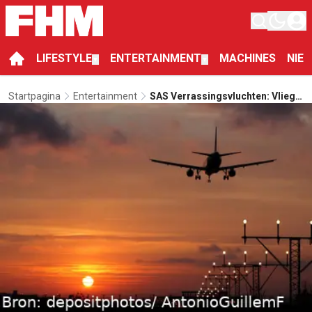
LIFESTYLE
ENTERTAINMENT
MACHINES
NIE
▼
▼
Startpagina
Entertainment
SAS Verrassingsvluchten: Vlieg
Naar Een Onbekende
Bestemming