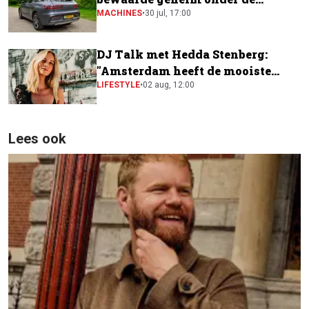
elektrische SUV's?
MACHINES
•
30 jul, 17:00
DJ Talk met Hedda Stenberg:
"Amsterdam heeft de mooiste
festivalscene van Europa"
LIFESTYLE
•
02 aug, 12:00
Lees ook