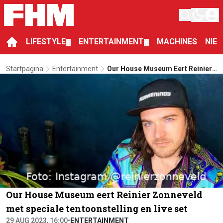
LIFESTYLE
ENTERTAINMENT
MACHINES
NIE
▼
▼
Startpagina
Entertainment
Our House Museum Eert Reinier
Zonneveld Met Speciale
Tentoonstelling En Live Set
Our House Museum eert Reinier Zonneveld
met speciale tentoonstelling en live set
29 AUG 2023, 16:00
•
ENTERTAINMENT