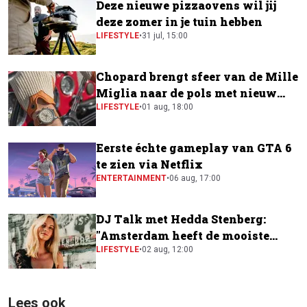
Deze nieuwe pizzaovens wil jij
deze zomer in je tuin hebben
LIFESTYLE
•
31 jul, 15:00
Chopard brengt sfeer van de Mille
Miglia naar de pols met nieuw
horloge
LIFESTYLE
•
01 aug, 18:00
Eerste échte gameplay van GTA 6
te zien via Netflix
ENTERTAINMENT
•
06 aug, 17:00
DJ Talk met Hedda Stenberg:
"Amsterdam heeft de mooiste
festivalscene van Europa"
LIFESTYLE
•
02 aug, 12:00
Lees ook