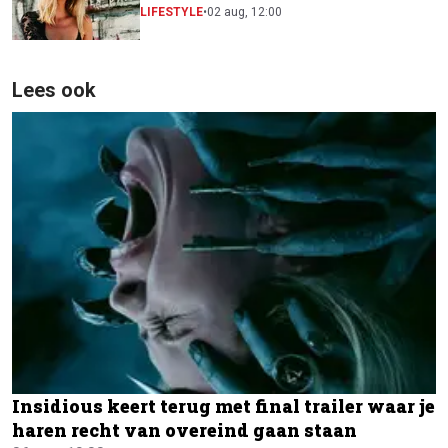
festivalscene van Europa"
LIFESTYLE
•
02 aug, 12:00
Lees ook
Insidious keert terug met final trailer waar je
haren recht van overeind gaan staan