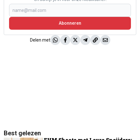
Abonneren
Delen met
Best gelezen
FHM Shoots met Laura Sneijders: