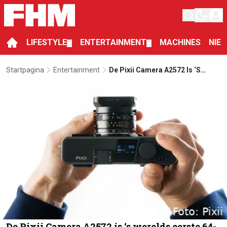
LIFESTYLE
ENTERTAINMENT
MACHINES
NIE
▼
▼
Startpagina
Entertainment
De Pixii Camera A2572 Is ‘s
Werelds Eerste 64-Bits Camera
De Pixii Camera A2572 is ‘s werelds eerste 64-