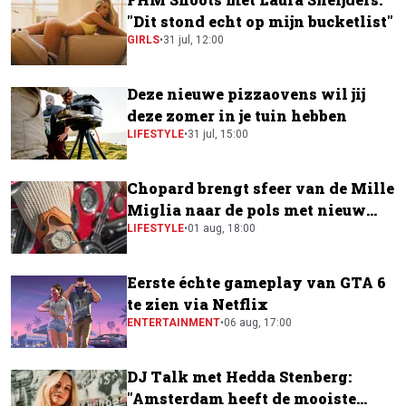
"Dit stond echt op mijn bucketlist"
GIRLS
•
31 jul, 12:00
Deze nieuwe pizzaovens wil jij
deze zomer in je tuin hebben
LIFESTYLE
•
31 jul, 15:00
Chopard brengt sfeer van de Mille
Miglia naar de pols met nieuw
horloge
LIFESTYLE
•
01 aug, 18:00
Eerste échte gameplay van GTA 6
te zien via Netflix
ENTERTAINMENT
•
06 aug, 17:00
DJ Talk met Hedda Stenberg:
"Amsterdam heeft de mooiste