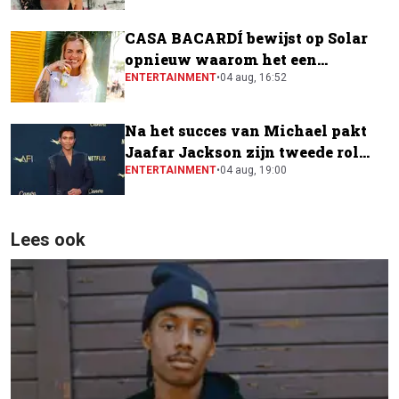
CASA BACARDÍ bewijst op Solar
opnieuw waarom het een
festivalfavoriet is
ENTERTAINMENT
•
04 aug, 16:52
Na het succes van Michael pakt
Jaafar Jackson zijn tweede rol
naast Will Smith
ENTERTAINMENT
•
04 aug, 19:00
Lees ook