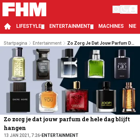
LIFESTYLE
ENTERTAINMENT
MACHINES
NIE
▼
▼
Startpagina
Entertainment
Zo Zorg Je Dat Jouw Parfum De
Hele Dag Blijft Hangen
Zo zorg je dat jouw parfum de hele dag blijft
hangen
13 JAN 2021, 7:26
•
ENTERTAINMENT