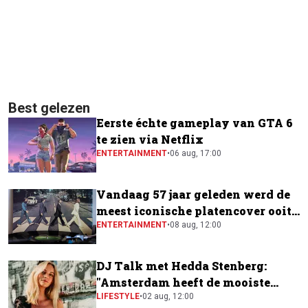
Best gelezen
Eerste échte gameplay van GTA 6
te zien via Netflix
ENTERTAINMENT
•
06 aug, 17:00
Vandaag 57 jaar geleden werd de
meest iconische platencover ooit
gemaakt
ENTERTAINMENT
•
08 aug, 12:00
DJ Talk met Hedda Stenberg:
"Amsterdam heeft de mooiste
festivalscene van Europa"
LIFESTYLE
•
02 aug, 12:00