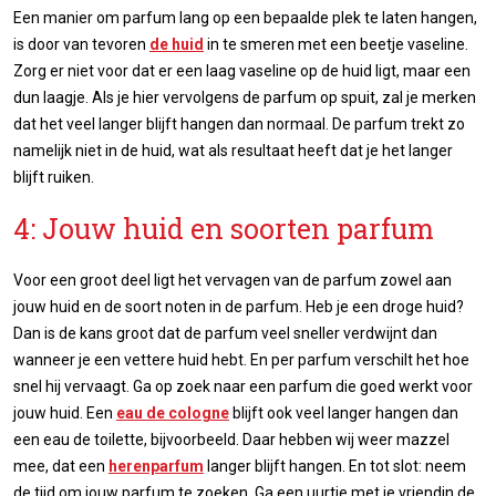
Een manier om parfum lang op een bepaalde plek te laten hangen,
is door van tevoren
de huid
in te smeren met een beetje vaseline.
Zorg er niet voor dat er een laag vaseline op de huid ligt, maar een
dun laagje. Als je hier vervolgens de parfum op spuit, zal je merken
dat het veel langer blijft hangen dan normaal. De parfum trekt zo
namelijk niet in de huid, wat als resultaat heeft dat je het langer
blijft ruiken.
4: Jouw huid en soorten parfum
Voor een groot deel ligt het vervagen van de parfum zowel aan
jouw huid en de soort noten in de parfum. Heb je een droge huid?
Dan is de kans groot dat de parfum veel sneller verdwijnt dan
wanneer je een vettere huid hebt. En per parfum verschilt het hoe
snel hij vervaagt. Ga op zoek naar een parfum die goed werkt voor
jouw huid. Een
eau de cologne
blijft ook veel langer hangen dan
een eau de toilette, bijvoorbeeld. Daar hebben wij weer mazzel
mee, dat een
herenparfum
langer blijft hangen. En tot slot: neem
de tijd om jouw parfum te zoeken. Ga een uurtje met je vriendin de