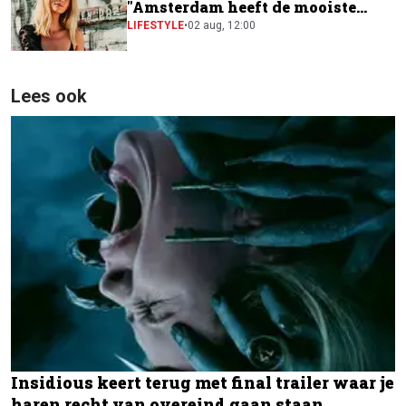
"Amsterdam heeft de mooiste
festivalscene van Europa"
LIFESTYLE
•
02 aug, 12:00
Lees ook
Insidious keert terug met final trailer waar je
haren recht van overeind gaan staan