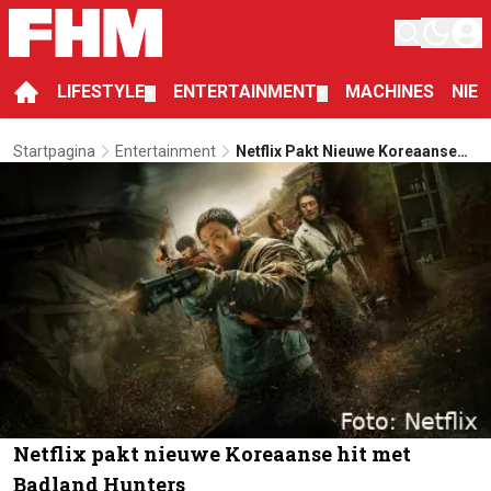
LIFESTYLE
ENTERTAINMENT
MACHINES
NIE
▼
▼
Startpagina
Entertainment
Netflix Pakt Nieuwe Koreaanse
Hit Met Badland Hunters
Netflix pakt nieuwe Koreaanse hit met
Badland Hunters