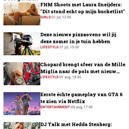
FHM Shoots met Laura Sneijders:
"Dit stond echt op mijn bucketlist"
GIRLS
•
31 jul, 12:00
Deze nieuwe pizzaovens wil jij
deze zomer in je tuin hebben
LIFESTYLE
•
31 jul, 15:00
Chopard brengt sfeer van de Mille
Miglia naar de pols met nieuw
horloge
LIFESTYLE
•
01 aug, 18:00
Eerste échte gameplay van GTA 6
te zien via Netflix
ENTERTAINMENT
•
06 aug, 17:00
DJ Talk met Hedda Stenberg: