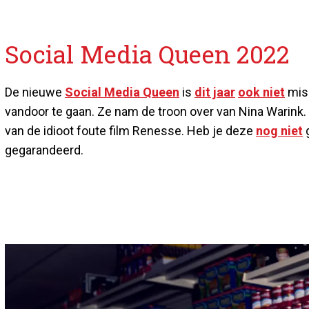
Social Media Queen 2022
De nieuwe
Social Media Queen
is
dit jaar
ook niet
mis.
vandoor te gaan. Ze nam de troon over van Nina Warink
van de idioot foute film Renesse. Heb je deze
nog niet
g
gegarandeerd.