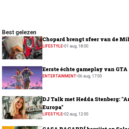
Best gelezen
Chopard brengt sfeer van de Mil
LIFESTYLE
•
01 aug, 18:00
Eerste échte gameplay van GTA 6
ENTERTAINMENT
•
06 aug, 17:00
DJ Talk met Hedda Stenberg: "A
Europa"
LIFESTYLE
•
02 aug, 12:00
CASA BACARDÍ bewijst op Solar 