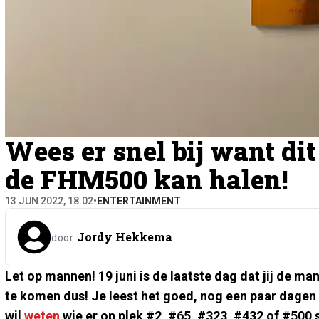
Wees er snel bij want dit 
de FHM500 kan halen!
13 JUN 2022, 18:02
•
ENTERTAINMENT
Jordy Hekkema
door
Let op mannen! 19 juni is de laatste dag dat jij de ma
te komen dus! Je leest het goed, nog een paar dagen e
wil
weten
wie er op plek #2, #65, #323, #432 of #500 s