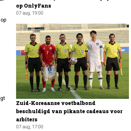
op OnlyFans
07 aug, 19:00
 op
n
jgt
Zuid-Koreaanse voetbalbond
beschuldigd van pikante cadeaus voor
arbiters
07 aug, 17:00