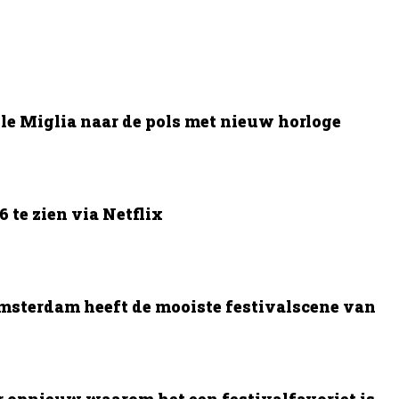
le Miglia naar de pols met nieuw horloge
 te zien via Netflix
msterdam heeft de mooiste festivalscene van
opnieuw waarom het een festivalfavoriet is