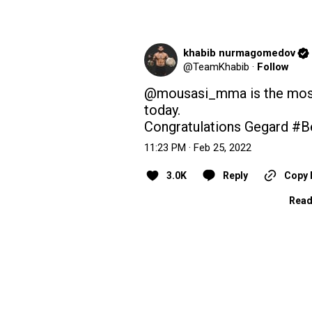
khabib nurmagomedov
@
TeamKhabib
·
Follow
@mousasi_mma
 is the mo
today.

Congratulations Gegard 
#Be
11:23 PM · Feb 25, 2022
3.0K
Reply
Copy 
Read