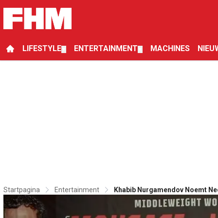
LIFESTYLE
ENTERTAINMENT
MACHINES
NIEU
▼
▼
Startpagina
Entertainment
Khabib Nurgamendov Noemt Ned