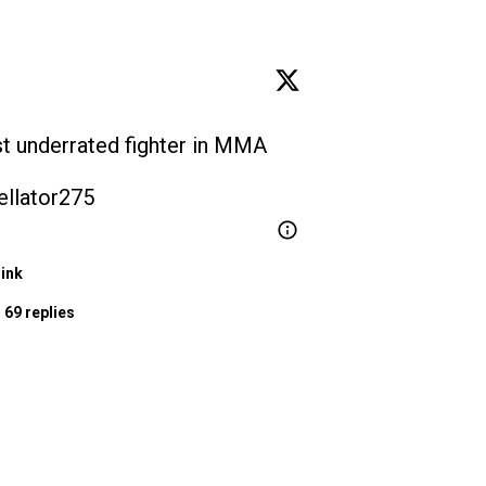
st underrated fighter in MMA 
llator275
link
 69 replies