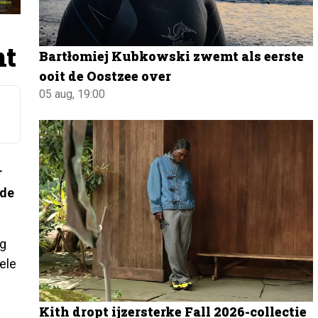
nt
Bartłomiej Kubkowski zwemt als eerste
ooit de Oostzee over
05 aug, 19:00
r
 de
eg
ele
Kith dropt ijzersterke Fall 2026-collectie