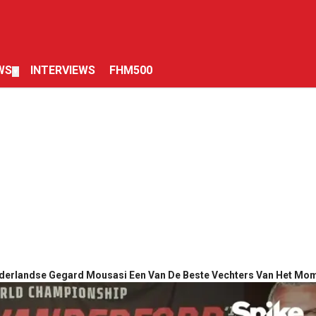
WS
INTERVIEWS
FHM500
▼
erlandse Gegard Mousasi Een Van De Beste Vechters Van Het Mo