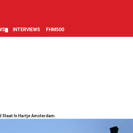
WS
INTERVIEWS
FHM500
▼
d Staat In Hartje Amsterdam