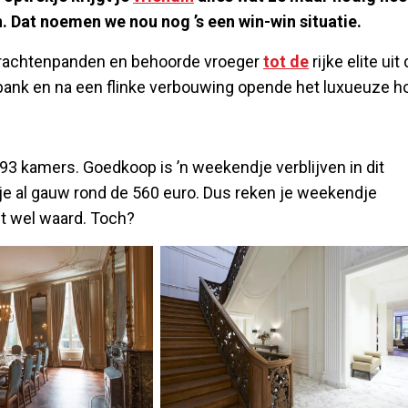
n. Dat noemen we nou nog ’s een win-win situatie.
 grachtenpanden en behoorde vroeger
tot de
rijke elite uit
ank en na een flinke verbouwing opende het luxueuze ho
n 93 kamers. Goedkoop is ’n weekendje verblijven in dit
 je al gauw rond de 560 euro. Dus reken je weekendje
ast wel waard. Toch?