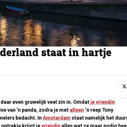
derland staat in hartje
daar even gruwelijk veel zin in. Omdat
je vriendin
ive van ’n panda, zodra je met
alleen
‘n reep Tony
nelers bedacht. In
Amsterdam
staat namelijk het duur
optrekje krijgt je
vriendin
alles wat ze maar nodig hee