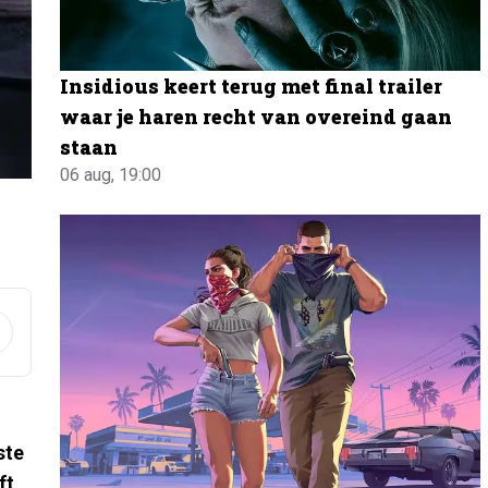
Insidious keert terug met final trailer
waar je haren recht van overeind gaan
staan
06 aug, 19:00
ste
ft