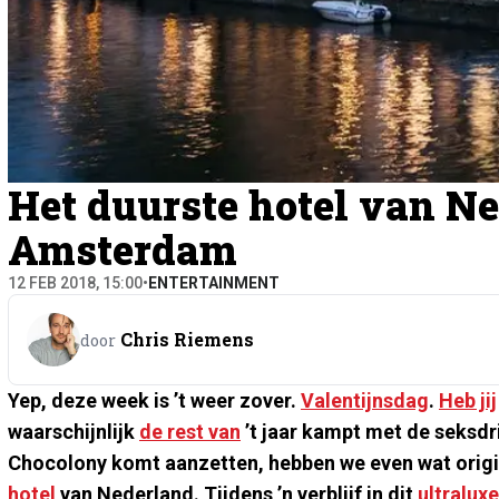
Het duurste hotel van Ne
Amsterdam
12 FEB 2018, 15:00
•
ENTERTAINMENT
Chris Riemens
door
Yep, deze week is ’t weer zover.
Valentijnsdag
.
Heb jij
waarschijnlijk
de rest van
’t jaar kampt met de seksdr
Chocolony komt aanzetten, hebben we even wat origi
hotel
van Nederland. Tijdens ’n verblijf in dit
ultraluxe