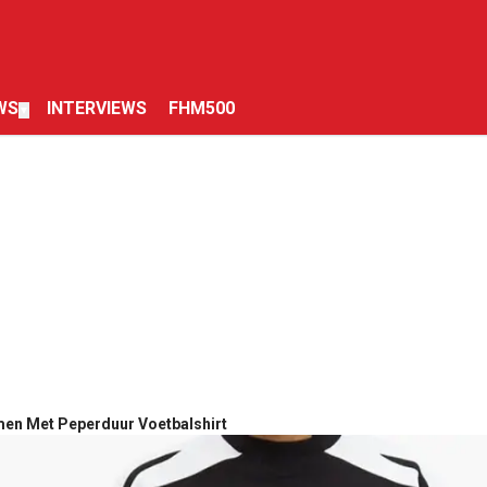
WS
INTERVIEWS
FHM500
▼
en Met Peperduur Voetbalshirt