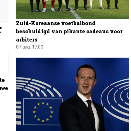
Zuid-Koreaanse voetbalbond
r
beschuldigd van pikante cadeaus voor
arbiters
07 aug, 17:00
te
euwe