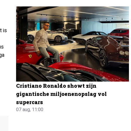
t is
us
ga
Cristiano Ronaldo showt zijn
gigantische miljoenenopslag vol
supercars
07 aug, 11:00