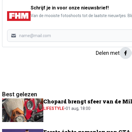
Schrijf je in voor onze nieuwsbrief!
Van de mooiste fotoshoots tot de laatste nieuwtjes. Blij
Delen met
Best gelezen
Chopard brengt sfeer van de Mil
LIFESTYLE
•
01 aug, 18:00
Eerste échte gameplay van GTA 6