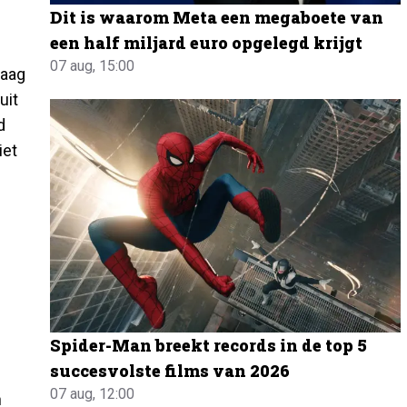
Dit is waarom Meta een megaboete van
een half miljard euro opgelegd krijgt
07 aug, 15:00
vaag
uit
d
iet
Spider-Man breekt records in de top 5
succesvolste films van 2026
07 aug, 12:00
n