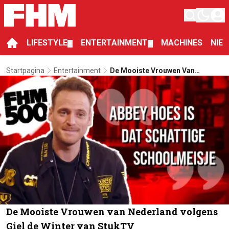
LIFESTYLE
ENTERTAINMENT
MACHINES
NIE
▼
▼
Startpagina
Entertainment
De Mooiste Vrouwen Van
Nederland Volgens Giel De
Winter Van StukTV
De Mooiste Vrouwen van Nederland volgens
Giel de Winter van StukTV