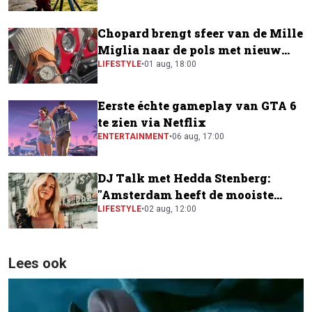
Chopard brengt sfeer van de Mille
Miglia naar de pols met nieuw
horloge
LIFESTYLE
•
01 aug, 18:00
Eerste échte gameplay van GTA 6
te zien via Netflix
ENTERTAINMENT
•
06 aug, 17:00
DJ Talk met Hedda Stenberg:
"Amsterdam heeft de mooiste
festivalscene van Europa"
LIFESTYLE
•
02 aug, 12:00
Lees ook