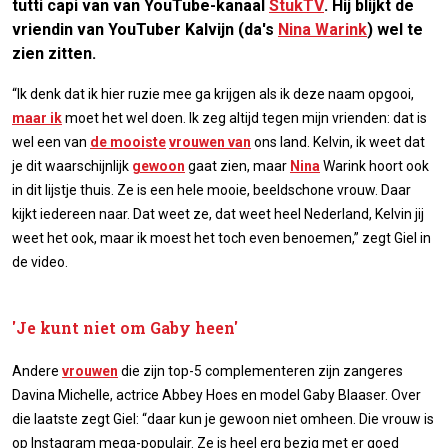
tutti capi van van YouTube-kanaal
StukTV
. Hij blijkt de
vriendin van YouTuber Kalvijn (da's
Nina Warink
) wel te
zien zitten.
“Ik denk dat ik hier ruzie mee ga krijgen als ik deze naam opgooi,
maar ik
moet het wel doen. Ik zeg altijd tegen mijn vrienden: dat is
wel een van
de mooiste
vrouwen van
ons land. Kelvin, ik weet dat
je dit waarschijnlijk
gewoon
gaat zien, maar
Nina
Warink hoort ook
in dit lijstje thuis. Ze is een hele mooie, beeldschone vrouw. Daar
kijkt iedereen naar. Dat weet ze, dat weet heel Nederland, Kelvin jij
weet het ook, maar ik moest het toch even benoemen,” zegt Giel in
de video.
'Je kunt niet om Gaby heen'
Andere
vrouwen
die zijn top-5 complementeren zijn zangeres
Davina Michelle, actrice Abbey Hoes en model Gaby Blaaser. Over
die laatste zegt Giel: “daar kun je gewoon niet omheen. Die vrouw is
op Instagram mega-populair. Ze is heel erg bezig met er goed